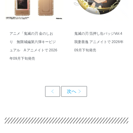
アニメ「鬼滅の刃 金のしお
鬼滅の刃 箔押し缶バッジVol.4
り 無限城編第六弾キービジ
我妻善逸 アニメイトで 2026年
ュアル A アニメイトで 2026
09月下旬発売
年09月下旬発売