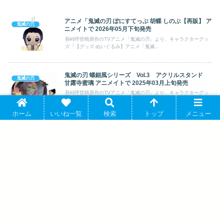
アニメ「鬼滅の刃 ぽにすてっぷ 胡蝶 しのぶ【再販】 ア
鬼滅の刃
ニメイトで 2026年05月下旬発売
吾峠呼世晴原作のTVアニメ「鬼滅の刃」より、キャラクターグッ
ズ『【グッズ-ぬいぐるみ】アニメ「鬼滅...
鬼滅の刃 螺鈿風シリーズ Vol.3 アクリルスタンド
鬼滅の刃
甘露寺蜜璃 アニメイトで 2025年03月上旬発売
吾峠呼世晴原作のTVアニメ「鬼滅の刃」より、キャラクターグッ
ズ『【グッズ-スタンドポップ】鬼滅の刃...
ホーム
いいね一覧
検索
トップ
メニュー
アニメ「鬼滅の刃 缶入りステッカーセット 煉獄杏寿郎
鬼滅の刃
アニメイトで 2026年02月下旬発売
吾峠呼世晴原作のTVアニメ「鬼滅の刃」より、キャラクターグッ
ズ『【グッズ-ステッカー】アニメ「鬼滅...
アニメ「鬼滅の刃 デフォルメミニクリアファイル 珠世
鬼滅の刃
&愈史郎 アニメイトで 2026年07月発売
吾峠呼世晴原作のTVアニメ「鬼滅の刃」より、キャラクターグッ
ズ『【グッズ-クリアファイル】アニメ「...