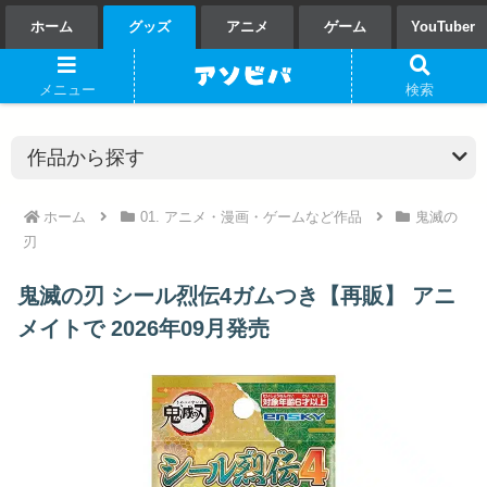
ホーム
グッズ
アニメ
ゲーム
YouTuber
メニュー
検索
ホーム
01. アニメ・漫画・ゲームなど作品
鬼滅の
刃
鬼滅の刃 シール烈伝4ガムつき【再販】 アニ
メイトで 2026年09月発売