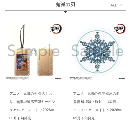
鬼滅の刃
ALL
アニメ「鬼滅の刃 金のしお
アニメ「鬼滅の刃 猗窩座の血
り 無限城編第三弾キービジ
鬼術 破壊殺・羅針 白雲石コ
ュアル アニメイトで 2026年
ースター アニメイトで 2026年
09月下旬発売
09月下旬発売