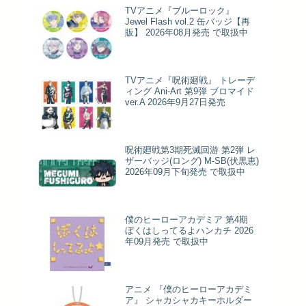
TVアニメ『ブルーロック』
Jewel Flash vol.2 缶バッジ【再
販】 2026年08月発売 で取扱中
TVアニメ『呪術廻戦』 トレーデ
ィング Ani-Art 第9弾 ブロマイド
ver.A 2026年9月27日発売
呪術廻戦第3期死滅回游 第2弾 レ
ザーバッジ(ロング) M-SB(伏黒恵)
2026年09月下旬発売 で取扱中
僕のヒーローアカデミア 第4期
ぼくはしってるよハンカチ 2026
年09月発売 で取扱中
アニメ 『僕のヒーローアカデミ
ア』 シャカシャカキーホルダー