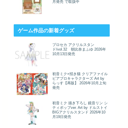
月発売 で取扱中
ゲーム作品の新着グッズ
プロセカ アクリルスタン
ド/vol.32 朝比奈まふゆ 2026年
10月13日発売
初音ミク×招き猫 クリアファイル
ピアプロキャラクターズ Art by
らっす【再販】 2026年10月上旬
発売
初音ミク 描き下ろし 鏡音リン シ
ティポップver. Art by ドルストイ
BIGアクリルスタンド 2026年10
月19日発売