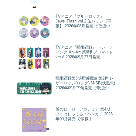
TVアニメ『ブルーロック』
Jewel Flash vol.2 缶バッジ【再
販】 2026年08月発売 で取扱中
TVアニメ『呪術廻戦』 トレーデ
ィング Ani-Art 第9弾 ブロマイド
ver.A 2026年9月27日発売
呪術廻戦第3期死滅回游 第2弾 レ
ザーバッジ(ロング) M-SB(伏黒恵)
2026年09月下旬発売 で取扱中
僕のヒーローアカデミア 第4期
ぼくはしってるよハンカチ 2026
年09月発売 で取扱中