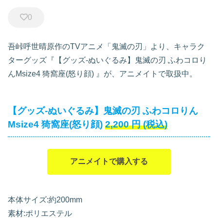
0
吾峠呼世晴原作のTVアニメ「鬼滅の刃」より、キャラク
ターグッズ『【グッズ-ぬいぐるみ】鬼滅の刃 ふわコロり
んMsize4 猗窩座(怒り顔)
』が、アニメイトで取扱中。
【グッズ-ぬいぐるみ】鬼滅の刃 ふわコロりん
Msize4 猗窩座(怒り顔)
2,200
円
(税込)
アニメイトで購入する
本体サイズ:約200mm
素材:ポリエステル