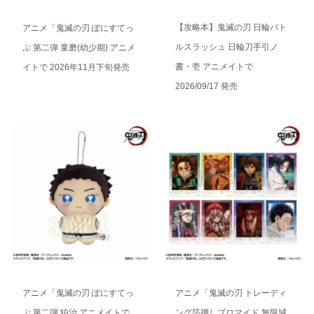
【攻略本】鬼滅の刃 日輪バト
アニメ「鬼滅の刃 ぽにすてっ
ルスラッシュ 日輪刀手引ノ
ぷ 第二弾 童磨(幼少期) アニメ
書・壱 アニメイトで
イトで 2026年11月下旬発売
2026/09/17 発売
アニメ「鬼滅の刃 ぽにすてっ
アニメ「鬼滅の刃 トレーディ
ぷ 第二弾 狛治 アニメイトで
ング箔押しブロマイド 無限城