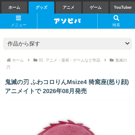
ホーム
グッズ
アニメ
ゲーム
YouTuber
メニュー
検索
ホーム
01. アニメ・漫画・ゲームなど作品
鬼滅の
刃
鬼滅の刃 ふわコロりんMsize4 猗窩座(怒り顔)
アニメイトで 2026年08月発売