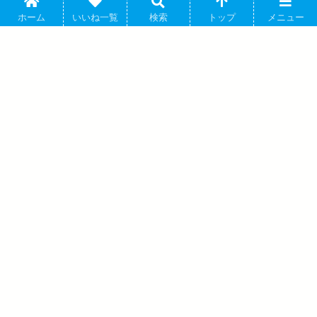
ホーム
いいね一覧
検索
トップ
メニュー
【音楽】TV 鴨乃橋ロンの禁断推理 2nd Season ED「ラ
鴨乃橋ロンの禁断推理
ビリンス収録アルバム 朝の迎え方/hockrockb 通常盤
2025/07/02 発売
天野明原作のアニメ「鴨乃橋ロンの禁断推理」より、キャラクター
グッズ『【音楽】TV 鴨乃橋ロンの禁断...
2025/06/17 発売
鴨乃橋ロンの禁断推理
天野明原作のアニメ「鴨乃橋ロンの禁断推理」より、キャラクター
グッズ『』が、アニメイトで取扱中。 ...
鴨乃橋ロンの禁断推理 トレーディングアクリルカード
鴨乃橋ロンの禁断推理
2026年03月下旬発売
天野明原作のアニメ「鴨乃橋ロンの禁断推理」より、キャラクター
グッズ『【グッズ-カード】鴨乃橋ロンの...
2023年04月発売 で取扱中