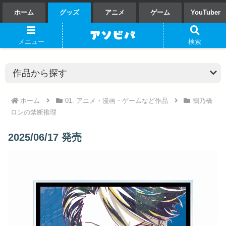
ホーム
グッズ
アニメ
ゲーム
YouTuber
メニュー
検索
ホーム
01. アニメ・漫画・ゲームなど作品
鴨乃橋
ロンの禁断推理
2025/06/17 発売