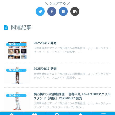
シェアする
関連記事
2025/06/17 発売
鴨乃橋ロンの禁断推理
天野明原作のアニメ「鴨乃橋ロンの禁断推理」より、キャラクター
グッズ『』が、アニメイトで取扱中。 ...
2025/06/17 発売
鴨乃橋ロンの禁断推理
天野明原作のアニメ「鴨乃橋ロンの禁断推理」より、キャラクター
グッズ『』が、アニメイトで取扱中。 ...
鴨乃橋ロンの禁断推理 一色都々丸 Ani-Art BIGアクリル
鴨乃橋ロンの禁断推理
スタンド【再販】 2025/06/17 発売
天野明原作のアニメ「鴨乃橋ロンの禁断推理」より、キャラクター
グッズ『【グッズ-スタンドポップ】鴨乃...