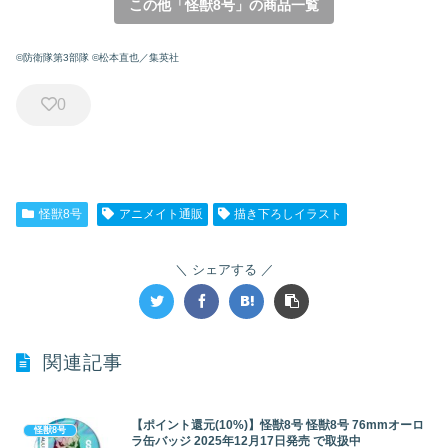
この他「怪獣8号」の商品一覧
©防衛隊第3部隊 ©松本直也／集英社
0
怪獣8号
アニメイト通販
描き下ろしイラスト
シェアする
関連記事
【ポイント還元(10%)】怪獣8号 怪獣8号 76mmオーロ
怪獣8号
ラ缶バッジ 2025年12月17日発売 で取扱中