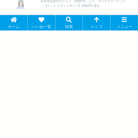
松本直也原作のアニメ「怪獣8号」より、キャラクターグッズ
『【グッズ-スタンドポップ】怪獣8号 描き...
怪獣8号 鳴海弦 ちびとこ 3WAY缶バッジ 2026年2月7日
怪獣8号
ホーム
いいね一覧
検索
トップ
メニュー
発売 で取扱中
松本直也原作のアニメ「怪獣8号」より、キャラクターグッズ
『【グッズ-バッチ】怪獣8号 鳴海弦 ちび...
怪獣8号 描き下ろし 歩みver. トレーディ
ンググリッター缶バッジ 2025年4月27日
発売 で取扱中
ブルーロック アクリルスタンド(糸師 冴/
レトロロマン) 2025年04月発売 で取扱中