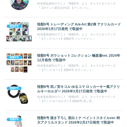
松本直也原作のアニメ「怪獣8号」より、キャラクターグッズ
『【ポイント還元(10%)】【グッズ-バッ...
怪獣8号 トレーディング Ani-Art 第2弾 アクリルカード
怪獣8号
2026年3月17日発売 で取扱中
松本直也原作のアニメ「怪獣8号」より、キャラクターグッズ
『【グッズ-カード】怪獣8号 トレーディン...
怪獣8号 ポラショットコレクション 極楽湯ver. 2024年
怪獣8号
12月発売 で取扱中
松本直也原作のアニメ「怪獣8号」より、キャラクターグッズ
『【グッズ-カード】怪獣8号 ポラショット...
怪獣8号 四ノ宮キコル ゆるコマ ロッカーキー風アクリ
怪獣8号
ルキーホルダー 2026年3月27日発売 で取扱中
松本直也原作のアニメ「怪獣8号」より、キャラクターグッズ
『【グッズ-キーホルダー】怪獣8号 四ノ宮...
怪獣8号 描き下ろし 亜白ミナ ペイントスタイルver. 特
怪獣8号
大アクリルスタンド 2026年2月27日発売 で取扱中