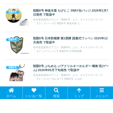
怪獣8号 神楽木葵 ちびとこ 3WAY缶バッジ 2026年2月7
怪獣8号
日発売 で取扱中
松本直也原作のアニメ「怪獣8号」より、キャラクターグッズ
『【グッズ-バッチ】怪獣8号 神楽木葵 ち...
怪獣8号 日本防衛隊 第1部隊 脱着式ワッペン 2025年12
怪獣8号
月発売 で取扱中
松本直也原作のアニメ「怪獣8号」より、キャラクターグッズ
『【グッズ-ワッペン】怪獣8号 日本防衛隊...
怪獣8号 ぷちめもっ!アクリルキーホルダー 鳴海 弦(ゲー
怪獣8号
ム) 2026年09月下旬発売 で取扱中
松本直也原作のアニメ「怪獣8号」より、キャラクターグッズ
『【グッズ-キーホルダー】怪獣8号 ぷちめ...
怪獣8号 描き下ろし 四ノ宮キコル ハロウィンver. BIGア
怪獣8号
ホーム
いいね一覧
検索
トップ
メニュー
クリルキーホルダー 2026年2月17日発売 で取扱中
松本直也原作のアニメ「怪獣8号」より、キャラクターグッズ
『【グッズ-キーホルダー】怪獣8号 描き下...