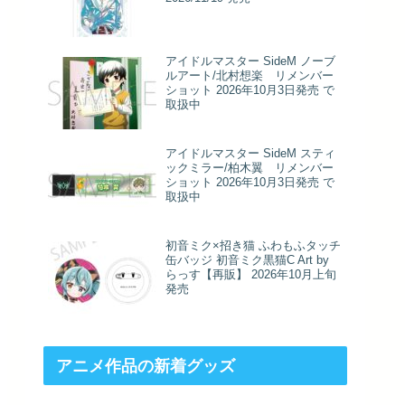
アイドルマスター SideM ノーブ
ルアート/北村想楽 リメンバー
ショット 2026年10月3日発売 で
取扱中
アイドルマスター SideM スティ
ックミラー/柏木翼 リメンバー
ショット 2026年10月3日発売 で
取扱中
初音ミク×招き猫 ふわもふタッチ
缶バッジ 初音ミク黒猫C Art by
らっす【再販】 2026年10月上旬
発売
アニメ作品の新着グッズ