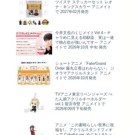
ツイステ ステッカーセット レオ
ナ・キングスカラー アニメイト
で 2027年02月発売
今井文也のくじメイトVol.4～チ
ャラめに見える幼馴染、実は一途
で独占欲が強いんです～ アニメ
イトで 2026年10月 中旬 発売
ショートアニメ「Fate/Grand
Order 藤丸立香はわからない」 ジ
オラマアクリルスタンド アニメ
イトで 2026年10月発売
TVアニメ東京リベンジャーズ ぺ
たん娘アクリルキーホルダー
vol.1 龍宮寺堅 アニメイトで
2026年09月下旬発売
アニメ「この素晴らしい世界に祝
福を!」 アクリルスタンドフィギ
ュア Colorful ver. めぐみん&ちょ