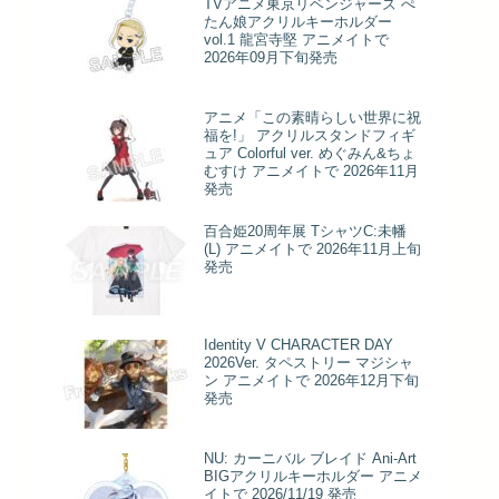
TVアニメ東京リベンジャーズ ぺ
たん娘アクリルキーホルダー
vol.1 龍宮寺堅 アニメイトで
2026年09月下旬発売
アニメ「この素晴らしい世界に祝
福を!」 アクリルスタンドフィギ
ュア Colorful ver. めぐみん&ちょ
むすけ アニメイトで 2026年11月
発売
百合姫20周年展 TシャツC:未幡
(L) アニメイトで 2026年11月上旬
発売
Identity V CHARACTER DAY
2026Ver. タペストリー マジシャ
ン アニメイトで 2026年12月下旬
発売
NU: カーニバル ブレイド Ani-Art
BIGアクリルキーホルダー アニメ
イトで 2026/11/19 発売