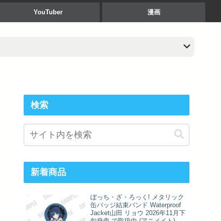
YouTuber
漫画
検索
新着商品
ぼっち・ざ・ろっく! メタリック
缶バッジ結束バンド Waterproof
Jacket山田 リョウ 2026年11月下
旬発売 で取扱中 (アニメイト)