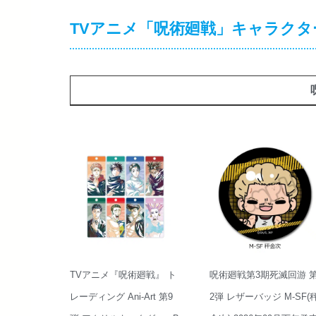
TVアニメ「呪術廻戦」キャラクタ
TVアニメ『呪術廻戦』 ト
呪術廻戦第3期死滅回游 
レーディング Ani-Art 第9
2弾 レザーバッジ M-SF(