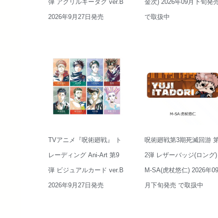
弾 アクリルキータグ ver.B
金次) 2026年09月下旬発
2026年9月27日発売
で取扱中
TVアニメ『呪術廻戦』 ト
呪術廻戦第3期死滅回游 
レーディング Ani-Art 第9
2弾 レザーバッジ(ロング)
弾 ビジュアルカード ver.B
M-SA(虎杖悠仁) 2026年0
2026年9月27日発売
月下旬発売 で取扱中