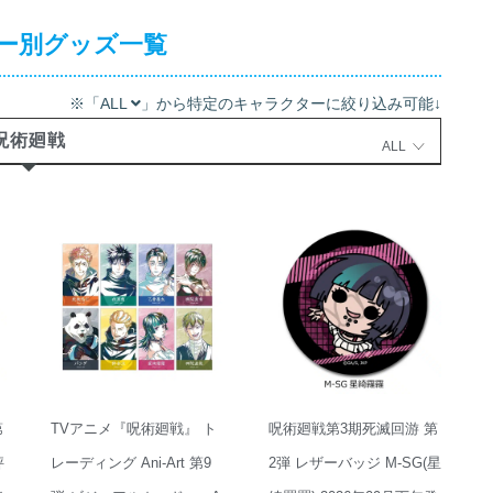
ー別グッズ一覧
※「ALL
」から特定のキャラクターに絞り込み可能↓
呪術廻戦
ALL
第
TVアニメ『呪術廻戦』 ト
呪術廻戦第3期死滅回游 第
秤
レーディング Ani-Art 第9
2弾 レザーバッジ M-SG(星