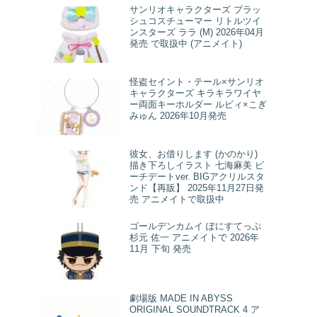
サンリオキャラクターズ プラッ
シュコスチューマー リトルツイ
ンスターズ ララ (M) 2026年04月
発売 で取扱中 (アニメイト)
怪盗セイント・テール×サンリオ
キャラクターズ キラキラワイヤ
ー両面キーホルダー ルビィ×こぎ
みゅん 2026年10月発売
彼女、お借りします (かのかり)
描き下ろしイラスト 七海麻美 ビ
ーチデートver. BIGアクリルスタ
ンド【再販】 2025年11月27日発
売 アニメイトで取扱中
ゴールデンカムイ ぽにすてっぷ
杉元 佐一 アニメイトで 2026年
11月 下旬 発売
劇場版 MADE IN ABYSS
ORIGINAL SOUNDTRACK 4 ア