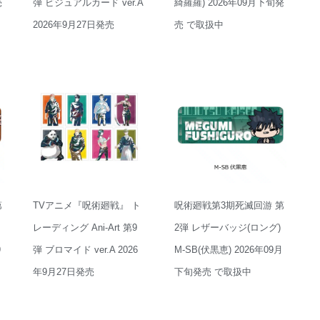
売
弾 ビジュアルカード ver.A
綺羅羅) 2026年09月下旬発
2026年9月27日発売
売 で取扱中
第
TVアニメ『呪術廻戦』 ト
呪術廻戦第3期死滅回游 第
レーディング Ani-Art 第9
2弾 レザーバッジ(ロング)
9
弾 ブロマイド ver.A 2026
M-SB(伏黒恵) 2026年09月
年9月27日発売
下旬発売 で取扱中