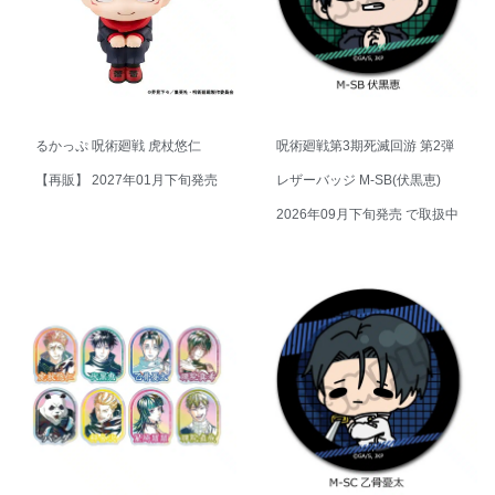
るかっぷ 呪術廻戦 虎杖悠仁
呪術廻戦第3期死滅回游 第2弾
【再販】 2027年01月下旬発売
レザーバッジ M-SB(伏黒恵)
2026年09月下旬発売 で取扱中