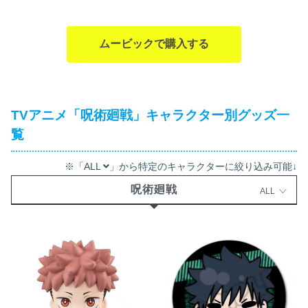
ムービックで購入する
TVアニメ「呪術廻戦」キャラクター別グッズ一
覧
※「ALL
」から特定のキャラクターに絞り込み可能↓
呪術廻戦
ALL