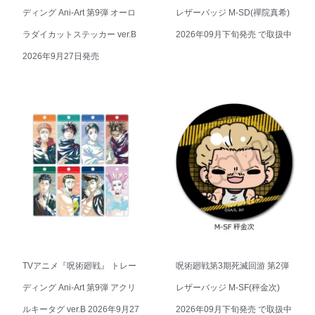
ディング Ani-Art 第9弾 オーロ
レザーバッジ M-SD(禪院真希)
ラダイカットステッカー ver.B
2026年09月下旬発売 で取扱中
2026年9月27日発売
TVアニメ『呪術廻戦』 トレー
呪術廻戦第3期死滅回游 第2弾
ディング Ani-Art 第9弾 アクリ
レザーバッジ M-SF(秤金次)
ルキータグ ver.B 2026年9月27
2026年09月下旬発売 で取扱中