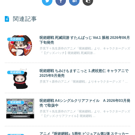
関連記事
呪術廻戦 死滅回游 すたんばっじ Vol.1 脹相 2026年06月
呪術廻戦
下旬発売
芥見下々先生原作のアニメ「呪術廻戦」より、キャラクターグッズ
『【グッズ-バッチ】呪術廻戦 死滅回游...
呪術廻戦 ちみけもますこっと 1.虎杖悠仁 キャラアニで
呪術廻戦
2025年9月発売
芥見下々原作のアニメ「呪術廻戦」よりキャラクターグッズ『 ...
呪術廻戦 A4シングルクリアファイル A 2026年03月発
呪術廻戦
売 で取扱中
芥見下々先生原作のアニメ「呪術廻戦」より、キャラクターグッズ
『【グッズ-クリアファイル】呪術廻戦 ...
アニメ『呪術廻戦』5周年 ビジュアル第1弾 ステッカー