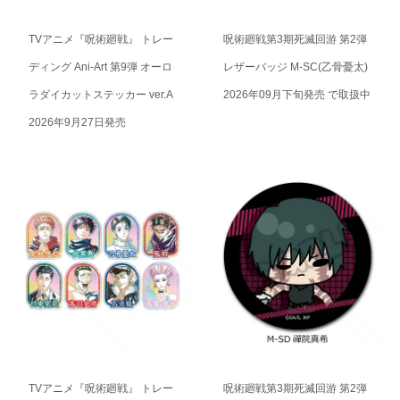
TVアニメ『呪術廻戦』 トレー
呪術廻戦第3期死滅回游 第2弾
ディング Ani-Art 第9弾 オーロ
レザーバッジ M-SC(乙骨憂太)
ラダイカットステッカー ver.A
2026年09月下旬発売 で取扱中
2026年9月27日発売
TVアニメ『呪術廻戦』 トレー
呪術廻戦第3期死滅回游 第2弾