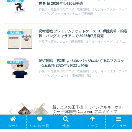
呪術廻戦
狗巻 棘 2026年4月10日発売
芥見下々先生原作のアニメ「呪術廻戦」より、キャラクターグッズ
『【グッズ-ステッカー】アニメ『呪術廻...
呪術廻戦 プレミアムチケットケース TB 禪院真希・狗巻
呪術廻戦
棘・パンダ キャラアニで 2025年7月発売
芥見下々原作のアニメ「呪術廻戦」よりキャラクターグッズ『 ...
呪術廻戦 第2期 よりぬいバッジ(ぬいぐるみマスコッ
呪術廻戦
ト)/五条悟 2025年8月22日発売
芥見下々先生原作のアニメ「呪術廻戦」より、キャラクターグッズ
『【グッズ-マスコット】呪術廻戦 第2...
新テニスの王子様 トゥインクルキーホル
ダー 手塚国光 Cafe ver. アニメイトで
2025年04月 上旬 発売予定
ホーム
いいね一覧
検索
トップ
メニュー