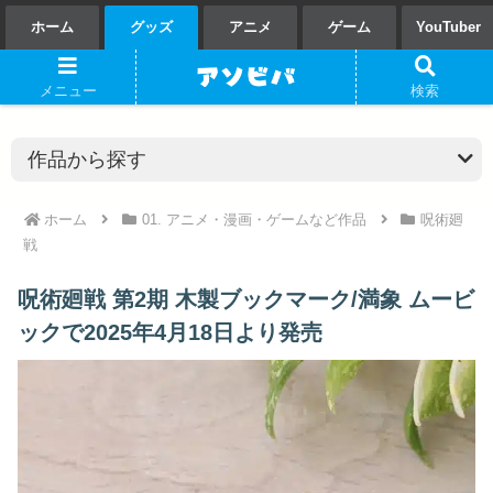
ホーム
グッズ
アニメ
ゲーム
YouTuber
メニュー
検索
ホーム
01. アニメ・漫画・ゲームなど作品
呪術廻
戦
呪術廻戦 第2期 木製ブックマーク/満象 ムービ
ックで2025年4月18日より発売