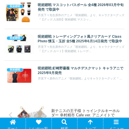
呪術廻戦 マスコットバスボール 全4種 2026年03月中旬
呪術廻戦
発売 で取扱中
芥見下々先生原作のアニメ「呪術廻戦」より、キャラクターグッズ
『【グッズ-入浴剤】呪術廻戦 マスコッ...
呪術廻戦 トレーディングフォト風クリアカード Class
呪術廻戦
Photo 懐玉・玉折 全5種 2025年6月14日発売 で取扱中
芥見下々先生原作のアニメ「呪術廻戦」より、キャラクターグッズ
『【グッズ-カード】呪術廻戦 トレーデ...
呪術廻戦 釘崎野薔薇 マルチデスクマット キャラアニで
呪術廻戦
2025年9月発売
芥見下々原作のアニメ「呪術廻戦」よりキャラクターグッズ『 ...
新テニスの王子様 トゥインクルキーホル
ダー 幸村精市 Cafe ver. アニメイトで
2025年04月 上旬 発売予定
ホーム
いいね一覧
検索
トップ
メニュー