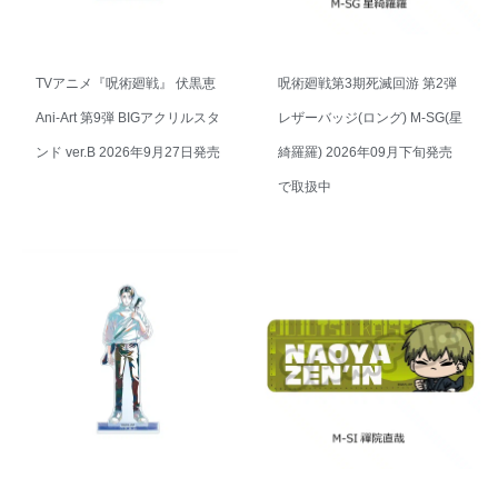
TVアニメ『呪術廻戦』 伏黒恵
呪術廻戦第3期死滅回游 第2弾
Ani-Art 第9弾 BIGアクリルスタ
レザーバッジ(ロング) M-SG(星
ンド ver.B 2026年9月27日発売
綺羅羅) 2026年09月下旬発売
で取扱中