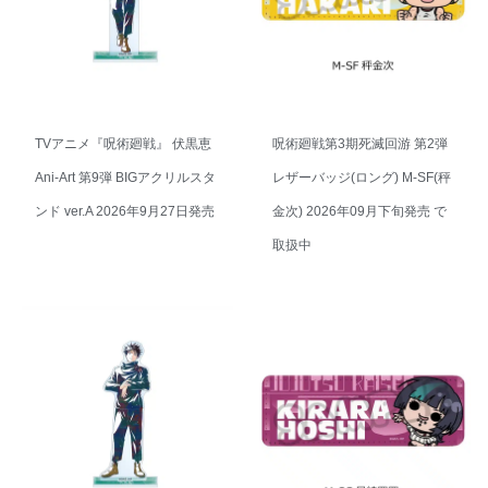
TVアニメ『呪術廻戦』 伏黒恵
呪術廻戦第3期死滅回游 第2弾
Ani-Art 第9弾 BIGアクリルスタ
レザーバッジ(ロング) M-SF(秤
ンド ver.A 2026年9月27日発売
金次) 2026年09月下旬発売 で
取扱中