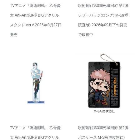
TVアニメ『呪術廻戦』 乙骨憂
呪術廻戦第3期死滅回游 第2弾
太 Ani-Art 第9弾 BIGアクリル
レザーバッジ(ロング) M-SI(禪
スタンド ver.A 2026年9月27日
院直哉) 2026年09月下旬発売
発売
で取扱中
TVアニメ『呪術廻戦』 乙骨憂
呪術廻戦第3期死滅回游 第2弾
太 Ani-Art 第9弾 BIGアクリル
パスケース M-SA(虎杖悠仁)