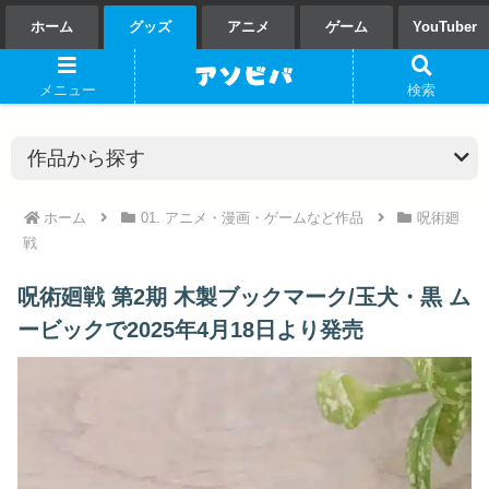
ホーム
グッズ
アニメ
ゲーム
YouTuber
メニュー
検索
ホーム
01. アニメ・漫画・ゲームなど作品
呪術廻
戦
呪術廻戦 第2期 木製ブックマーク/玉犬・黒 ム
ービックで2025年4月18日より発売