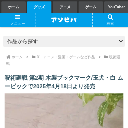
ホーム
グッズ
アニメ
ゲーム
YouTuber
メニュー
検索
ホーム
01. アニメ・漫画・ゲームなど作品
呪術廻
戦
呪術廻戦 第2期 木製ブックマーク/玉犬・白 ム
ービックで2025年4月18日より発売