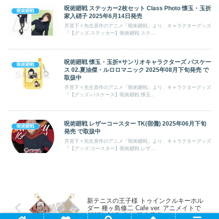
呪術廻戦 ステッカー2枚セット Class Photo 懐玉・玉折
呪術廻戦
家入硝子 2025年6月14日発売
芥見下々先生原作のアニメ「呪術廻戦」より、キャラクターグッズ
『【グッズ-ステッカー】呪術廻戦 ステ...
呪術廻戦 懐玉・玉折×サンリオキャラクターズ パスケー
呪術廻戦
ス 02.夏油傑・ルロロマニック 2025年08月下旬発売 で
取扱中
芥見下々先生原作のアニメ「呪術廻戦」より、キャラクターグッズ
『【グッズ-パスケース】呪術廻戦 懐玉...
呪術廻戦 レザーコースター TK(宿儺) 2025年06月下旬
呪術廻戦
発売 で取扱中
芥見下々先生原作のアニメ「呪術廻戦」より、キャラクターグッズ
『【グッズ-コースター】呪術廻戦 レザ...
新テニスの王子様 トゥインクルキーホル
ダー 種ヶ島修二 Cafe ver. アニメイトで
2025年04月 上旬 発売予定