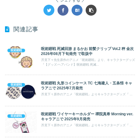
シェアする
関連記事
呪術廻戦 死滅回游 まるかお 前髪クリップ Vol.2 秤 金次
呪術廻戦
2026年08月下旬発売 で取扱中
芥見下々先生原作のアニメ「呪術廻戦」より、キャラクターグッズ
『【グッズ-ヘアバンド】呪術廻戦 死滅...
呪術廻戦 丸形コインケース TC 七海建人・五条悟 キャ
呪術廻戦
ラアニで 2025年7月発売
芥見下々原作のアニメ「呪術廻戦」よりキャラクターグッズ『 ...
呪術廻戦 ワイヤーキーホルダー 禪院真希 Morning ver.
呪術廻戦
キャラアニで 2025年9月発売
芥見下々原作のアニメ「呪術廻戦」よりキャラクターグッズ『 ...