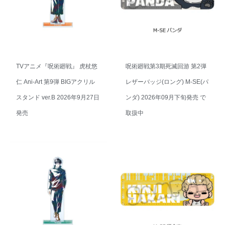
TVアニメ『呪術廻戦』 虎杖悠
呪術廻戦第3期死滅回游 第2弾
仁 Ani-Art 第9弾 BIGアクリル
レザーバッジ(ロング) M-SE(パ
スタンド ver.B 2026年9月27日
ンダ) 2026年09月下旬発売 で
発売
取扱中