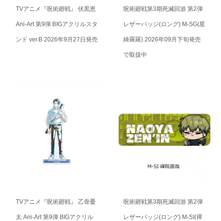
TVアニメ『呪術廻戦』 伏黒恵
呪術廻戦第3期死滅回游 第2弾
Ani-Art 第9弾 BIGアクリルスタ
レザーバッジ(ロング) M-SG(星
ンド ver.B 2026年9月27日発売
綺羅羅) 2026年09月下旬発売
で取扱中
TVアニメ『呪術廻戦』 乙骨憂
呪術廻戦第3期死滅回游 第2弾
太 Ani-Art 第9弾 BIGアクリル
レザーバッジ(ロング) M-SI(禪