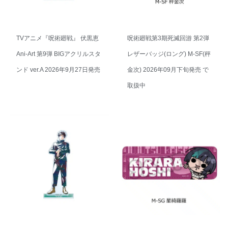
TVアニメ『呪術廻戦』 伏黒恵
呪術廻戦第3期死滅回游 第2弾
Ani-Art 第9弾 BIGアクリルスタ
レザーバッジ(ロング) M-SF(秤
ンド ver.A 2026年9月27日発売
金次) 2026年09月下旬発売 で
取扱中