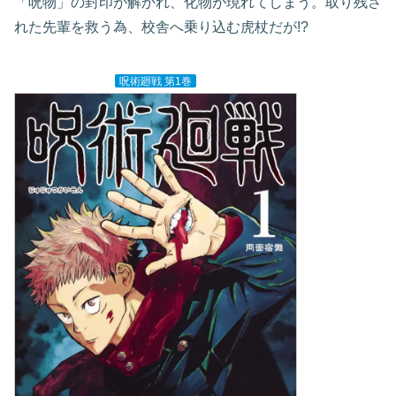
「呪物」の封印が解かれ、化物が現れてしまう。取り残さ
れた先輩を救う為、校舎へ乗り込む虎杖だが!?
呪術廻戦 第1巻