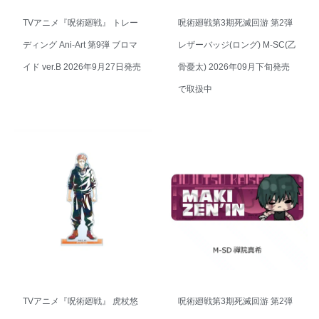
TVアニメ『呪術廻戦』 トレー
呪術廻戦第3期死滅回游 第2弾
ディング Ani-Art 第9弾 ブロマ
レザーバッジ(ロング) M-SC(乙
イド ver.B 2026年9月27日発売
骨憂太) 2026年09月下旬発売
で取扱中
TVアニメ『呪術廻戦』 虎杖悠
呪術廻戦第3期死滅回游 第2弾