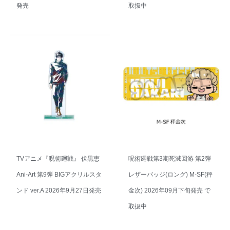
発売
取扱中
TVアニメ『呪術廻戦』 伏黒恵
呪術廻戦第3期死滅回游 第2弾
Ani-Art 第9弾 BIGアクリルスタ
レザーバッジ(ロング) M-SF(秤
ンド ver.A 2026年9月27日発売
金次) 2026年09月下旬発売 で
取扱中