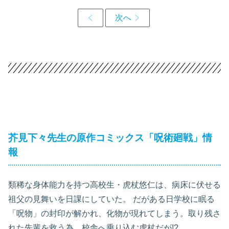
芥見下々先生の原作コミックス「呪術廻戦」情
報
類稀な身体能力を持つ高校生・虎杖悠仁は、病床に伏せる
祖父の見舞いを日課にしていた。 だがある日学校に眠る
「呪物」の封印が解かれ、化物が現れてしまう。取り残さ
れた先輩を救う為、校舎へ乗り込む虎杖だが!?