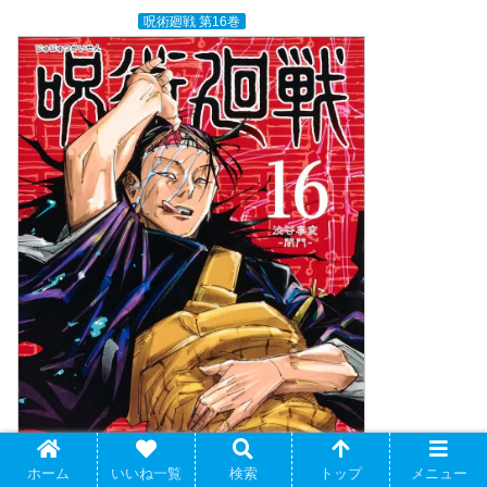
呪術廻戦 第16巻
ホーム
いいね一覧
検索
トップ
メニュー