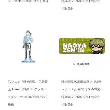
ンド ver.B 2026年9月27日発売
綺羅羅) 2026年09月下旬発売
で取扱中
TVアニメ『呪術廻戦』 乙骨憂
呪術廻戦第3期死滅回游 第2弾
太 Ani-Art 第9弾 BIGアクリル
レザーバッジ(ロング) M-SI(禪
スタンド ver.A 2026年9月27日
院直哉) 2026年09月下旬発売
発売
で取扱中