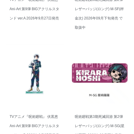
Ani-Art 第9弾 BIGアクリルスタ
レザーバッジ(ロング) M-SF(秤
ンド ver.A 2026年9月27日発売
金次) 2026年09月下旬発売 で
取扱中
TVアニメ『呪術廻戦』 伏黒恵
呪術廻戦第3期死滅回游 第2弾
Ani-Art 第9弾 BIGアクリルスタ
レザーバッジ(ロング) M-SG(星