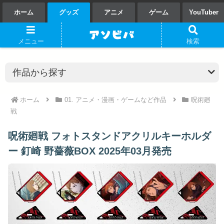
ホーム
グッズ
アニメ
ゲーム
YouTuber
メニュー
検索
ホーム
01. アニメ・漫画・ゲームなど作品
呪術廻
戦
呪術廻戦 フォトスタンドアクリルキーホルダ
ー 釘崎 野薔薇BOX 2025年03月発売