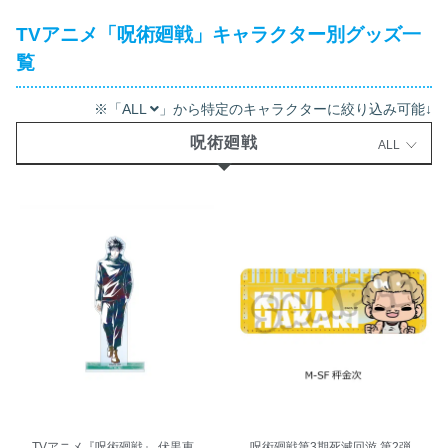
TVアニメ「呪術廻戦」キャラクター別グッズ一
覧
※「ALL
」から特定のキャラクターに絞り込み可能↓
呪術廻戦
ALL
TVアニメ『呪術廻戦』 伏黒恵
呪術廻戦第3期死滅回游 第2弾