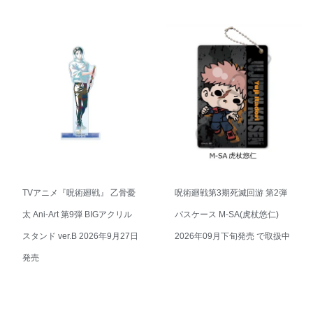
TVアニメ『呪術廻戦』 乙骨憂
呪術廻戦第3期死滅回游 第2弾
太 Ani-Art 第9弾 BIGアクリル
パスケース M-SA(虎杖悠仁)
スタンド ver.B 2026年9月27日
2026年09月下旬発売 で取扱中
発売