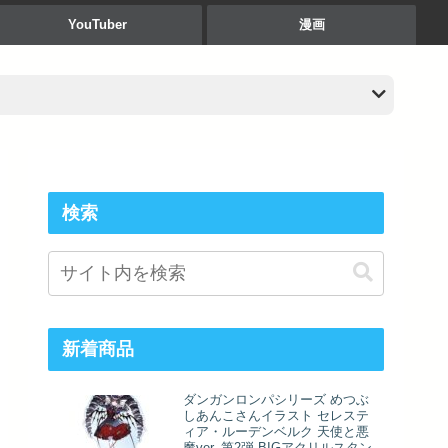
YouTuber
漫画
検索
新着商品
ダンガンロンパシリーズ めつぶ
しあんこさんイラスト セレステ
ィア・ルーデンベルク 天使と悪
魔ver. 第2弾 BIGアクリルスタン