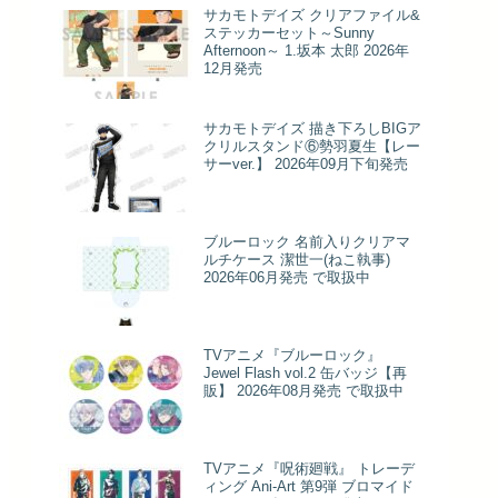
サカモトデイズ クリアファイル&
ステッカーセット～Sunny
Afternoon～ 1.坂本 太郎 2026年
12月発売
サカモトデイズ 描き下ろしBIGア
クリルスタンド⑥勢羽夏生【レー
サーver.】 2026年09月下旬発売
ブルーロック 名前入りクリアマ
ルチケース 潔世一(ねこ執事)
2026年06月発売 で取扱中
TVアニメ『ブルーロック』
Jewel Flash vol.2 缶バッジ【再
販】 2026年08月発売 で取扱中
TVアニメ『呪術廻戦』 トレーデ
ィング Ani-Art 第9弾 ブロマイド