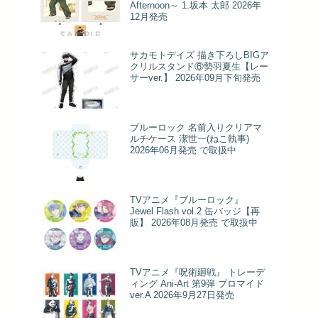
Afternoon～ 1.坂本 太郎 2026年
12月発売
サカモトデイズ 描き下ろしBIGア
クリルスタンド⑥勢羽夏生【レー
サーver.】 2026年09月下旬発売
ブルーロック 名前入りクリアマ
ルチケース 潔世一(ねこ執事)
2026年06月発売 で取扱中
TVアニメ『ブルーロック』
Jewel Flash vol.2 缶バッジ【再
販】 2026年08月発売 で取扱中
TVアニメ『呪術廻戦』 トレーデ
ィング Ani-Art 第9弾 ブロマイド
ver.A 2026年9月27日発売