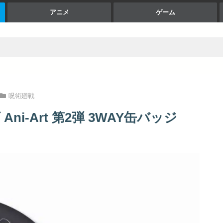
アニメ
ゲーム
呪術廻戦
ni-Art 第2弾 3WAY缶バッジ