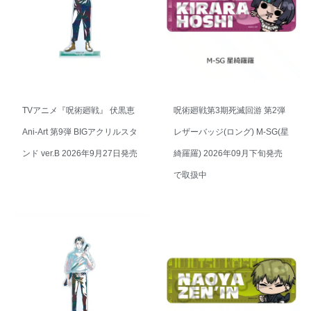
TVアニメ『呪術廻戦』 伏黒恵
呪術廻戦第3期死滅回游 第2弾
Ani-Art 第9弾 BIGアクリルスタ
レザーバッジ(ロング) M-SG(星
ンド ver.B 2026年9月27日発売
綺羅羅) 2026年09月下旬発売
で取扱中