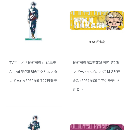
TVアニメ『呪術廻戦』 伏黒恵
呪術廻戦第3期死滅回游 第2弾
Ani-Art 第9弾 BIGアクリルスタ
レザーバッジ(ロング) M-SF(秤
ンド ver.A 2026年9月27日発売
金次) 2026年09月下旬発売 で
取扱中