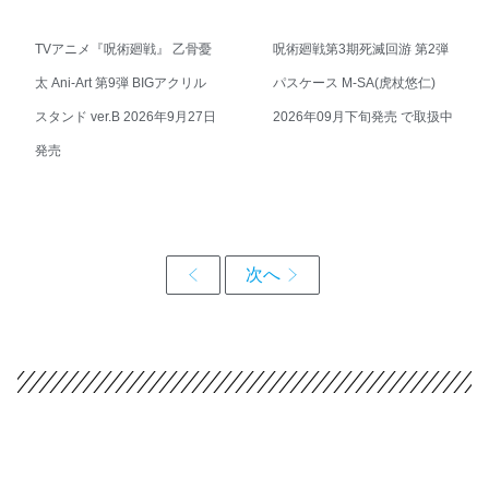
TVアニメ『呪術廻戦』 乙骨憂
呪術廻戦第3期死滅回游 第2弾
太 Ani-Art 第9弾 BIGアクリル
パスケース M-SA(虎杖悠仁)
スタンド ver.B 2026年9月27日
2026年09月下旬発売 で取扱中
発売