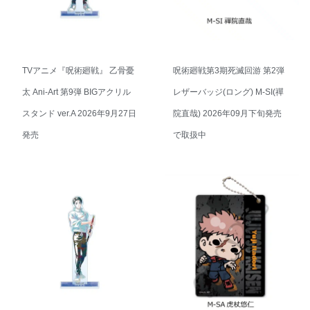
TVアニメ『呪術廻戦』 乙骨憂
呪術廻戦第3期死滅回游 第2弾
太 Ani-Art 第9弾 BIGアクリル
レザーバッジ(ロング) M-SI(禪
スタンド ver.A 2026年9月27日
院直哉) 2026年09月下旬発売
発売
で取扱中