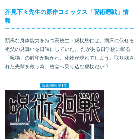
芥見下々先生の原作コミックス「呪術廻戦」情
報
類稀な身体能力を持つ高校生・虎杖悠仁は、病床に伏せる
祖父の見舞いを日課にしていた。 だがある日学校に眠る
「呪物」の封印が解かれ、化物が現れてしまう。取り残さ
れた先輩を救う為、校舎へ乗り込む虎杖だが!?
呪術廻戦 第1巻