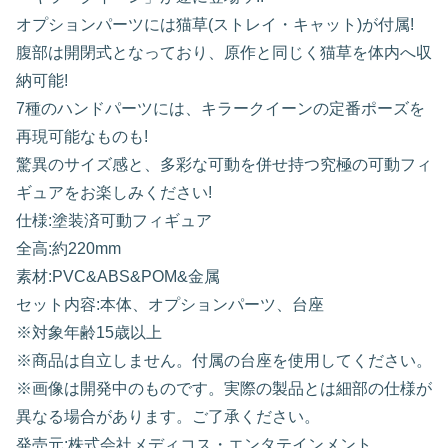
オプションパーツには猫草(ストレイ・キャット)が付属!
腹部は開閉式となっており、原作と同じく猫草を体内へ収
納可能!
7種のハンドパーツには、キラークイーンの定番ポーズを
再現可能なものも!
驚異のサイズ感と、多彩な可動を併せ持つ究極の可動フィ
ギュアをお楽しみください!
仕様:塗装済可動フィギュア
全高:約220mm
素材:PVC&ABS&POM&金属
セット内容:本体、オプションパーツ、台座
※対象年齢15歳以上
※商品は自立しません。付属の台座を使用してください。
※画像は開発中のものです。実際の製品とは細部の仕様が
異なる場合があります。ご了承ください。
発売元:株式会社メディコス・エンタテインメント