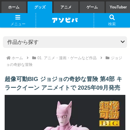
ホーム
グッズ
アニメ
ゲーム
YouTuber
メニュー
検索
ホーム
01. アニメ・漫画・ゲームなど作品
ジョジ
ョの奇妙な冒険
超像可動BIG ジョジョの奇妙な冒険 第4部 キ
ラークイーン アニメイトで 2025年09月発売