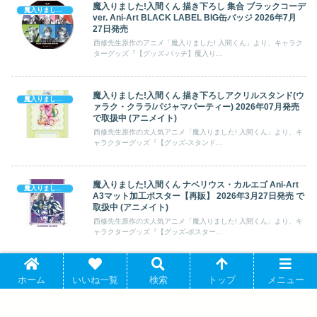
魔入りました!入間くん 描き下ろし 集合 ブラックコーデ
魔入りました! 入間くん
ver. Ani-Art BLACK LABEL BIG缶バッジ 2026年7月
27日発売
西修先生原作のアニメ「魔入りました! 入間くん」より、キャラク
ターグッズ『【グッズ-バッチ】魔入り...
魔入りました!入間くん 描き下ろしアクリルスタンド(ウ
魔入りました! 入間くん
ァラク・クララ/パジャマパーティー) 2026年07月発売
で取扱中 (アニメイト)
西修先生原作の大人気アニメ「魔入りました! 入間くん」より、キ
ャラクターグッズ『【グッズ-スタンド...
魔入りました!入間くん ナベリウス・カルエゴ Ani-Art
魔入りました! 入間くん
A3マット加工ポスター【再販】 2026年3月27日発売 で
取扱中 (アニメイト)
西修先生原作の大人気アニメ「魔入りました! 入間くん」より、キ
ャラクターグッズ『【グッズ-ポスター...
魔入りました!入間くん アスモデウス・アリス B8硬質
魔入りました! 入間くん
ホーム
いいね一覧
検索
トップ
メニュー
カードケース 2025年10月27日発売
西修先生原作のアニメ「魔入りました! 入間くん」より、キャラク
ターグッズ『【グッズ-カードケース】...