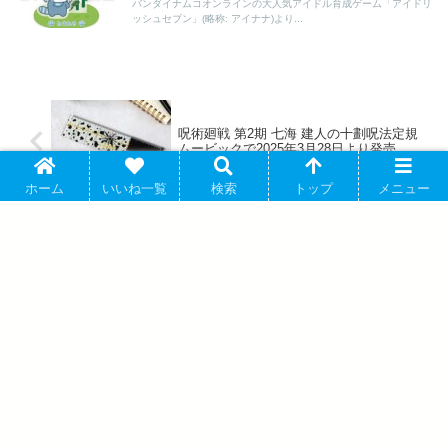
バンダイナムコオンラインの大人気アイドル育成ゲーム「アイドリ
ッシュセブン」(略称: アイナナ)より...
呪術廻戦 第2期 七海 建人の十劃呪法定規
ムービックで2025年3月28日より発売
ホーム
いいね一覧
検索
トップ
メニュー
僕のヒーローアカデミア 耳郎響香 Ani-Art
第4弾 vol.2 A6アクリルパネル AMNIBUS
で
アバウト
プライバシーポリシー
お問い合わせ
© 2018 アソビバ.