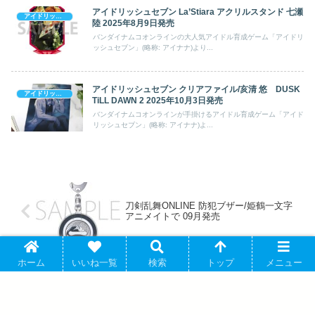
アイドリッシュセブン La’Stiara アクリルスタンド 七瀬
アイドリッシュセブン
陸 2025年8月9日発売
バンダイナムコオンラインの大人気アイドル育成ゲーム「アイドリ
ッシュセブン」(略称: アイナナ)より...
アイドリッシュセブン クリアファイル/亥清 悠 DUSK
アイドリッシュセブン
TiLL DAWN 2 2025年10月3日発売
バンダイナムコオンラインが手掛けるアイドル育成ゲーム「アイド
リッシュセブン」(略称: アイナナ)よ...
刀剣乱舞ONLINE 防犯ブザー/姫鶴一文字
アニメイトで 09月発売
ホーム
いいね一覧
検索
トップ
メニュー
アイドリッシュセブン ストラップキーホ
ルダー/御堂虎於 ケーキ アニメイトで
2025/04/25 発売