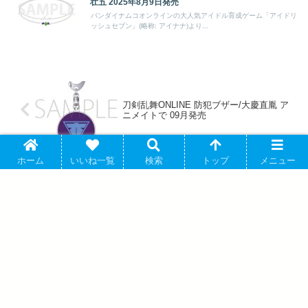
壮五 2025年8月9日発売
バンダイナムコオンラインの大人気アイドル育成ゲーム「アイドリ
ッシュセブン」(略称: アイナナ)より...
刀剣乱舞ONLINE 防犯ブザー/大慶直胤 ア
ニメイトで 09月発売
ホーム
いいね一覧
検索
トップ
メニュー
アイドリッシュセブン ころっと/百 ケー
キ アニメイトで 2025/04/25 発売
アバウト
プライバシーポリシー
お問い合わせ