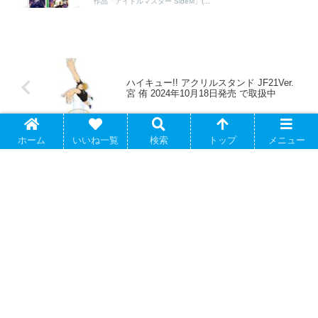
作品「アイドルマスター SideM」(...
ハイキュー!! アクリルスタンド JF21Ver.
宮 侑 2024年10月18日発売 で取扱中
ホーム
いいね一覧
検索
トップ
メニュー
アイドルマスター SideM 10th
ANNIVERSARY P@SSION アクリルスタ
ンドキーホルダーvol.2 木村 龍 2025年04
月中旬発売 で取扱中
アバウト
プライバシーポリシー
お問い合わせ
© 2018 アソビバ.