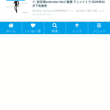
ド- 設定画selection Vol.2 教授 アニメイトで 2026年02
月下旬発売
NetEase Gamesの非対称対戦ゲーム「Identity V 第五人格」より
キャラクターグッ...
第五人格 トレーディング箔押し入りレプリカチケット
Identity V 第五人格
ホーム
いいね一覧
検索
トップ
メニュー
C107 アニメイトで 2026年06月発売
NetEase Gamesの非対称対戦ゲーム「Identity V 第五人格」より
キャラクターグッ...
劇場版 呪術廻戦 0 禪院真希 B8硬質カー
ドケース キャラアニで 2025年6月発売
Identity V CHARACTER DAY 2024Ver. キ
ャンバスボード 結魂者 アニメイトで
2025年05月下旬発売