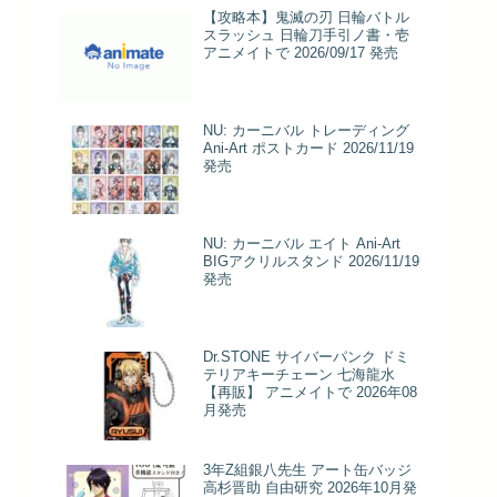
【攻略本】鬼滅の刃 日輪バトル
スラッシュ 日輪刀手引ノ書・壱
アニメイトで 2026/09/17 発売
NU: カーニバル トレーディング
Ani-Art ポストカード 2026/11/19
発売
NU: カーニバル エイト Ani-Art
BIGアクリルスタンド 2026/11/19
発売
Dr.STONE サイバーパンク ドミ
テリアキーチェーン 七海龍水
【再販】 アニメイトで 2026年08
月発売
3年Z組銀八先生 アート缶バッジ
高杉晋助 自由研究 2026年10月発