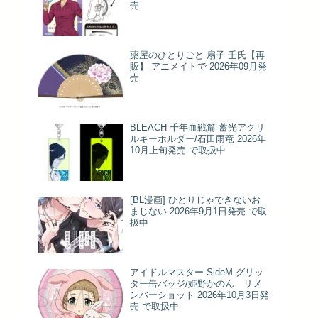
売
薬屋のひとりごと 扇子 壬氏【再
販】 アニメイトで 2026年09月発
売
BLEACH 千年血戦篇 蓄光アクリ
ルキーホルダー/石田雨竜 2026年
10月上旬発売 で取扱中
[BL漫画] ひとりじゃできないお
まじない 2026年9月1日発売 で取
扱中
アイドルマスター SideM グリッ
ター缶バッジ/姫野かのん リメ
ンバーショット 2026年10月3日発
売 で取扱中