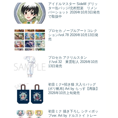
アイドルマスター SideM グリッ
ター缶バッジ/北村想楽 リメン
バーショット 2026年10月3日発売
で取扱中
プロセカ ノーブルアートコレク
ション/vol.78 2026年10月13日発
売
プロセカ アクリルスタン
ド/vol.32 東雲彰人 2026年10月
13日発売
初音ミク×招き猫 大入りバッグ
(ポリ帆布) Art by らっす【再販】
2026年10月上旬発売
初音ミク 描き下ろし シティポッ
プver. Art by ドルストイ トレー