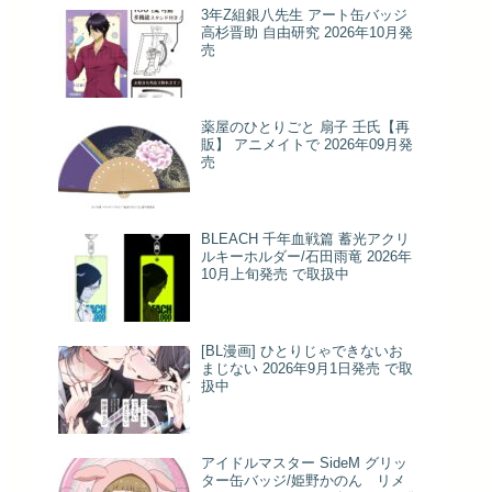
3年Z組銀八先生 アート缶バッジ
高杉晋助 自由研究 2026年10月発
売
薬屋のひとりごと 扇子 壬氏【再
販】 アニメイトで 2026年09月発
売
BLEACH 千年血戦篇 蓄光アクリ
ルキーホルダー/石田雨竜 2026年
10月上旬発売 で取扱中
[BL漫画] ひとりじゃできないお
まじない 2026年9月1日発売 で取
扱中
アイドルマスター SideM グリッ
ター缶バッジ/姫野かのん リメ