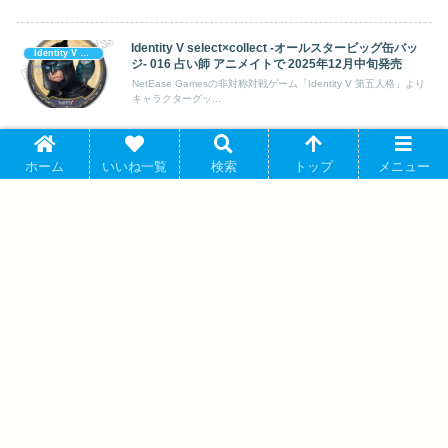
Identity V select×collect -オールスタービッグ缶バッ
Identity V 第五人格
ジ- 016 占い師 アニメイトで 2025年12月中旬発売
NetEase Gamesの非対称対戦ゲーム「Identity V 第五人格」より
キャラクターグッ...
Identity V 第五人格 ポストカードセット B/マリンルッ
Identity V 第五人格
ホーム
いいね一覧
検索
トップ
メニュー
ク×スチームパンク アニメイトで 2026年07月発売
NetEase Gamesの非対称対戦ゲーム「Identity V 第五人格」より
キャラクターグッ...
劇場版 呪術廻戦 0 禪院真希 ユニボール
ワン ゲルインクボールペン キャラアニで
2025年6月発売
Identity V CHARACTER DAY 2024Ver. 缶
バッジセット 弁護士 アニメイトで 2025