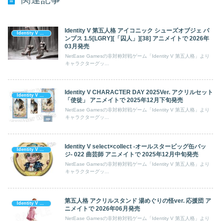
Identity V 第五人格 アイコニック シューズオブジェ パ
Identity V 第五人格
ンプス 1.5[LGRY][「囚人」][38] アニメイトで 2026年
03月発売
NetEase Gamesの非対称対戦ゲーム「Identity V 第五人格」より
キャラクターグッ...
Identity V CHARACTER DAY 2025Ver. アクリルセット
Identity V 第五人格
「使徒」 アニメイトで 2025年12月下旬発売
NetEase Gamesの非対称対戦ゲーム「Identity V 第五人格」より
キャラクターグッ...
Identity V select×collect -オールスタービッグ缶バッ
Identity V 第五人格
ジ- 022 曲芸師 アニメイトで 2025年12月中旬発売
NetEase Gamesの非対称対戦ゲーム「Identity V 第五人格」より
キャラクターグッ...
第五人格 アクリルスタンド 湯めぐりの怪ver. 応援団 ア
Identity V 第五人格
ニメイトで 2026年06月発売
NetEase Gamesの非対称対戦ゲーム「Identity V 第五人格」より