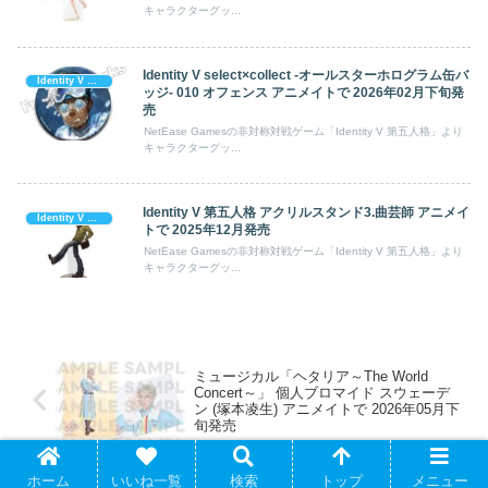
キャラクターグッ...
Identity V select×collect -オールスターホログラム缶バ
Identity V 第五人格
ッジ- 010 オフェンス アニメイトで 2026年02月下旬発
売
NetEase Gamesの非対称対戦ゲーム「Identity V 第五人格」より
キャラクターグッ...
Identity V 第五人格 アクリルスタンド3.曲芸師 アニメイ
Identity V 第五人格
トで 2025年12月発売
NetEase Gamesの非対称対戦ゲーム「Identity V 第五人格」より
キャラクターグッ...
ミュージカル「ヘタリア～The World
Concert～」 個人ブロマイド スウェーデ
ン (塚本凌生) アニメイトで 2026年05月下
旬発売
ホーム
いいね一覧
検索
トップ
メニュー