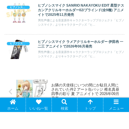
ヒプノシスマイク SANRIO NAKAYOKU EDIT 星型ナス
ヒプノシスマイク
カンアクリルキーホルダー02/ブラインド(全9種) アニメ
イトで2025年11月発売
男性声優による音楽原作キャラクターラッププロジェクト「ヒプノ
シスマイク」よりキャラクターグッズ『ヒ...
ヒプノシスマイク ラメアクリルキーホルダー 伊弉冉 一
ヒプノシスマイク
二三 アニメイトで2026年06月発売
男性声優による音楽原作キャラクターラッププロジェクト「ヒプノ
シスマイク」よりキャラクターグッズ『ヒ...
お隣の天使様にいつの間にか駄目人間に
されていた件2 アート缶バッジ 椎名真昼
四季の彩り 夏 アニメイトで 2026年09月
発売
ホーム
いいね一覧
検索
トップ
メニュー
うたプリ チュールポーチ Shining
Birthday Acoustic Album Ver.「一ノ瀬ト
キヤ」 アニメイトで 2026/09/04 発売