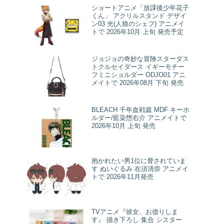
ショートアニメ「放課後少年花子
くん」 アクリルスタンド デザイ
ン03 光(人狼のシェフ) アニメイ
トで 2026年10月 上旬 発売予定
ジョジョの奇妙な冒険スターダス
トクルセイダース イギーモチー
フミニショルダー ODJO01 アニ
メイトで 2026年08月 下旬 発売
BLEACH 千年血戦篇 MDF キーホ
ルダー/藍染惣右介 アニメイトで
2026年10月 上旬 発売
抱かれたい男1位に脅されていま
す ぬいぐるみ 在須清崇 アニメイ
トで 2026年11月発売
TVアニメ『彼女、お借りしま
す』 描き下ろし 集合 シスター