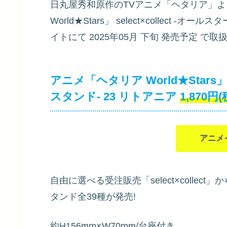
日丸屋秀和原作のTVアニメ「ヘタリア」
World★Stars」 select×collect -
イトにて
2025年05月 下旬 発売予定
で取扱
アニメ「ヘタリア World★Stars」 
スタンド- 23 リトアニア
1,870円
アニメ
自由に選べる受注販売「select×collect
タンド全39種が発売!
約H156mm×W70mm/台座付き