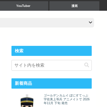
YouTuber
漫画
検索
新着商品
ゴールデンカムイ ぽにすてっぷ
宇佐美上等兵 アニメイトで 2026
年11月 下旬 発売