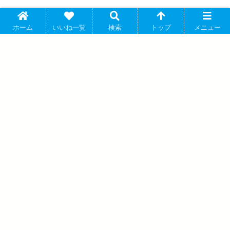
アニメ「ヘタリア World★Stars」 バレエコアStyle ダ
ヘタリア
ホーム
いいね一覧
検索
トップ
メニュー
イカットステッカー アニメイトで 2026年03月発売
日丸屋秀和原作のTVアニメ「ヘタリア」よりキャラクターグッズ
『アニメ「ヘタリア World★Sta...
ツイステ ぺたコレクション/5th
Anniversary ver. アニメイトで 2025/03/21
発売
アニメ「ヘタリア World★Stars」
select×collect -オールスターアクリルス
タンド- 03 日本 アニメイトで 2025年05
月下旬発売