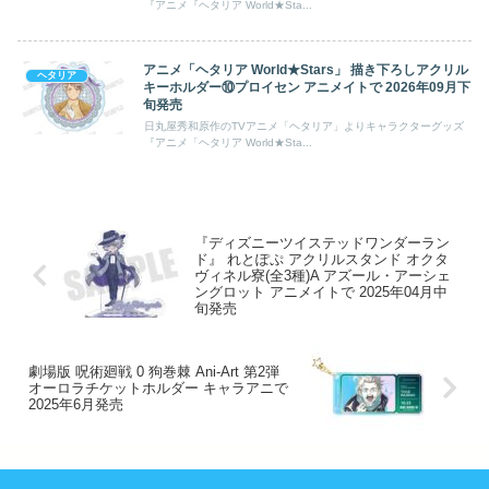
『アニメ『ヘタリア World★Sta...
アニメ「ヘタリア World★Stars」 描き下ろしアクリル
ヘタリア
キーホルダー⑩プロイセン アニメイトで 2026年09月下
旬発売
日丸屋秀和原作のTVアニメ「ヘタリア」よりキャラクターグッズ
『アニメ「ヘタリア World★Sta...
『ディズニーツイステッドワンダーラン
ド』 れとぽぷ アクリルスタンド オクタ
ヴィネル寮(全3種)A アズール・アーシェ
ングロット アニメイトで 2025年04月中
旬発売
劇場版 呪術廻戦 0 狗巻棘 Ani-Art 第2弾
オーロラチケットホルダー キャラアニで
2025年6月発売