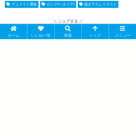
アニメイト通販
ロシア(ヘタリア)
描き下ろしイラスト
シェアする
ホーム
いいね一覧
検索
トップ
メニュー
関連記事
アニメ「ヘタリア World★Stars」 描き下ろしアクリル
ヘタリア
マルチスタンド アニメイトで 2026年09月下旬発売
日丸屋秀和原作のTVアニメ「ヘタリア」よりキャラクターグッズ
『アニメ「ヘタリア World★Sta...
アニメ「ヘタリア World★Stars」 アクリルミニブロッ
ヘタリア
ク E(イギリス) アニメイトで 2026年03月中旬発売
日丸屋秀和原作のTVアニメ「ヘタリア」よりキャラクターグッズ
『アニメ「ヘタリア World★Sta...
アニメ「ヘタリア World★Stars」 にゅ～とろ 第二弾