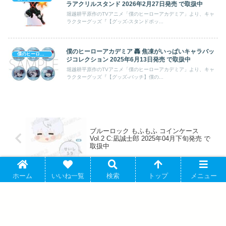
ラアクリルスタンド 2026年2月27日発売 で取扱中
堀越耕平原作のTVアニメ「僕のヒーローアカデミア」より、キャ
ラクターグッズ『【グッズ-スタンドポッ...
僕のヒーローアカデミア 轟 焦凍がいっぱいキャラバッ
僕のヒーローアカデミア
ジコレクション 2025年6月13日発売 で取扱中
堀越耕平原作のTVアニメ「僕のヒーローアカデミア」より、キャ
ラクターグッズ『【グッズ-バッチ】僕の...
ブルーロック もふもふ コインケース
Vol.2 C:凪誠士郎 2025年04月下旬発売 で
取扱中
ホーム
いいね一覧
検索
トップ
メニュー
僕のヒーローアカデミア ぽてコロマスコ
ットMsize4 F:トガヒミコ 2025年05月発
売 で取扱中