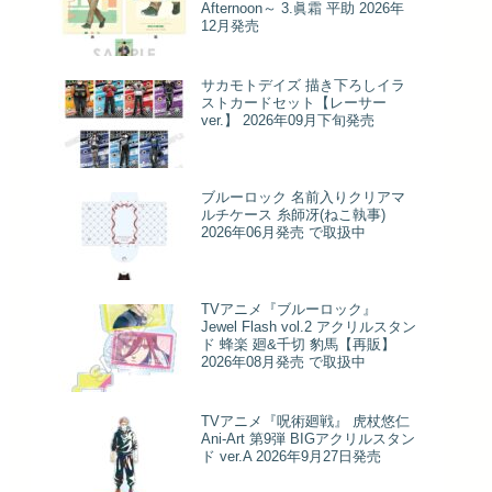
Afternoon～ 3.眞霜 平助 2026年
12月発売
サカモトデイズ 描き下ろしイラ
ストカードセット【レーサー
ver.】 2026年09月下旬発売
ブルーロック 名前入りクリアマ
ルチケース 糸師冴(ねこ執事)
2026年06月発売 で取扱中
TVアニメ『ブルーロック』
Jewel Flash vol.2 アクリルスタン
ド 蜂楽 廻&千切 豹馬【再販】
2026年08月発売 で取扱中
TVアニメ『呪術廻戦』 虎杖悠仁
Ani-Art 第9弾 BIGアクリルスタン
ド ver.A 2026年9月27日発売