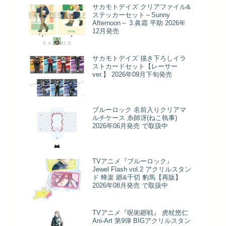
サカモトデイズ クリアファイル&
ステッカーセット～Sunny
Afternoon～ 3.眞霜 平助 2026年
12月発売
サカモトデイズ 描き下ろしイラ
ストカードセット【レーサー
ver.】 2026年09月下旬発売
ブルーロック 名前入りクリアマ
ルチケース 糸師冴(ねこ執事)
2026年06月発売 で取扱中
TVアニメ『ブルーロック』
Jewel Flash vol.2 アクリルスタン
ド 蜂楽 廻&千切 豹馬【再販】
2026年08月発売 で取扱中
TVアニメ『呪術廻戦』 虎杖悠仁
Ani-Art 第9弾 BIGアクリルスタン