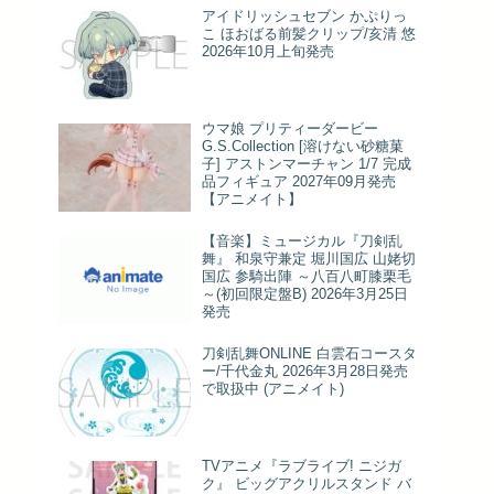
アイドリッシュセブン かぷりっ
こ ほおばる前髪クリップ/亥清 悠
2026年10月上旬発売
ウマ娘 プリティーダービー
G.S.Collection [溶けない砂糖菓
子] アストンマーチャン 1/7 完成
品フィギュア 2027年09月発売
【アニメイト】
【音楽】ミュージカル『刀剣乱
舞』 和泉守兼定 堀川国広 山姥切
国広 参騎出陣 ～八百八町膝栗毛
～(初回限定盤B) 2026年3月25日
発売
刀剣乱舞ONLINE 白雲石コースタ
ー/千代金丸 2026年3月28日発売
で取扱中 (アニメイト)
TVアニメ『ラブライブ! ニジガ
ク』 ビッグアクリルスタンド バ