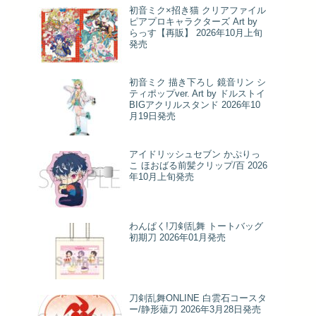
初音ミク×招き猫 クリアファイル
ピアプロキャラクターズ Art by
らっす【再販】 2026年10月上旬
発売
初音ミク 描き下ろし 鏡音リン シ
ティポップver. Art by ドルストイ
BIGアクリルスタンド 2026年10
月19日発売
アイドリッシュセブン かぷりっ
こ ほおばる前髪クリップ/百 2026
年10月上旬発売
わんぱく!刀剣乱舞 トートバッグ
初期刀 2026年01月発売
刀剣乱舞ONLINE 白雲石コースタ
ー/静形薙刀 2026年3月28日発売