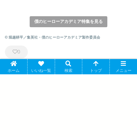
僕のヒーローアカデミア特集を見る
© 堀越耕平／集英社・僕のヒーローアカデミア製作委員会
0
ホーム
いいね一覧
検索
トップ
メニュー
僕のヒーローアカデミア
AMNIBUS
耳郎響香
シェアする
関連記事