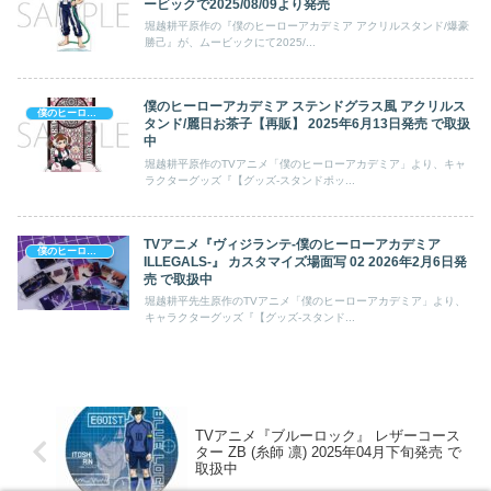
ービックで2025/08/09より発売
堀越耕平原作の『僕のヒーローアカデミア アクリルスタンド/爆豪
勝己』が、ムービックにて2025/...
僕のヒーローアカデミア ステンドグラス風 アクリルス
僕のヒーローアカデミア
タンド/麗日お茶子【再販】 2025年6月13日発売 で取扱
中
堀越耕平原作のTVアニメ「僕のヒーローアカデミア」より、キャ
ラクターグッズ『【グッズ-スタンドポッ...
TVアニメ『ヴィジランテ-僕のヒーローアカデミア
僕のヒーローアカデミア
ILLEGALS-』 カスタマイズ場面写 02 2026年2月6日発
売 で取扱中
堀越耕平先生原作のTVアニメ「僕のヒーローアカデミア」より、
キャラクターグッズ『【グッズ-スタンド...
TVアニメ『ブルーロック』 レザーコース
ター ZB (糸師 凛) 2025年04月下旬発売 で
取扱中