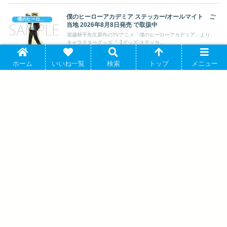
僕のヒーローアカデミア ステッカー/オールマイト ご
僕のヒーローアカデミア
当地 2026年8月8日発売 で取扱中
堀越耕平先生原作のTVアニメ「僕のヒーローアカデミア」より、
キャラクターグッズ『【グッズ-ステッカ...
ホーム
いいね一覧
検索
トップ
メニュー
僕のヒーローアカデミア 第4期 キャンディーパッケージ
僕のヒーローアカデミア
キーホルダー(麗日お茶子) 2026年09月発売 で取扱中
堀越耕平原作のTVアニメ「僕のヒーローアカデミア」より、キャ
ラクターグッズ『【グッズ-キーホルダー...
TVアニメ『進撃の巨人』 リヴァイ Ani-
Art BLACK LABEL 第3弾 Ani-Frame2枚セ
ット 2026年8月27日発売
呪術廻戦 ダイカットステッカー コガネと
いっしょ-Ordinary-(虎杖悠仁) 2026年08月
発売 で取扱中