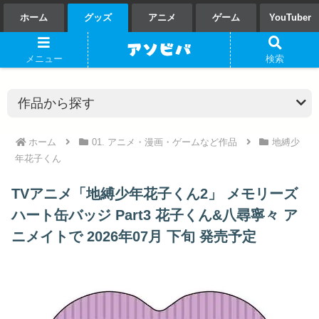
ホーム
グッズ
アニメ
ゲーム
YouTuber
メニュー
検索
ホーム
01. アニメ・漫画・ゲームなど作品
地縛少
年花子くん
TVアニメ「地縛少年花子くん2」 メモリーズ
ハート缶バッジ Part3 花子くん&八尋寧々 ア
ニメイトで 2026年07月 下旬 発売予定