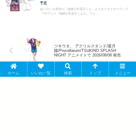
予定
あいだいろ原作の「地縛少年花子くん」よりキャラクターグッズ
『TVアニメ『地縛少年花子くん2』 フォ...
ツキウタ。 アクリルスタンド/葉月
陽/Procellarum/TSUKINO SPLASH
NIGHT アニメイトで 2026/08/08 発売
ホーム
いいね一覧
検索
トップ
メニュー
ゴールデンカムイ どうぶつフォーゼ-はら
っぱ- 刺繍ワッペンバッジ5.土方歳三 ア
ニメイトで 2026/09/25 発売
アバウト
プライバシーポリシー
お問い合わせ