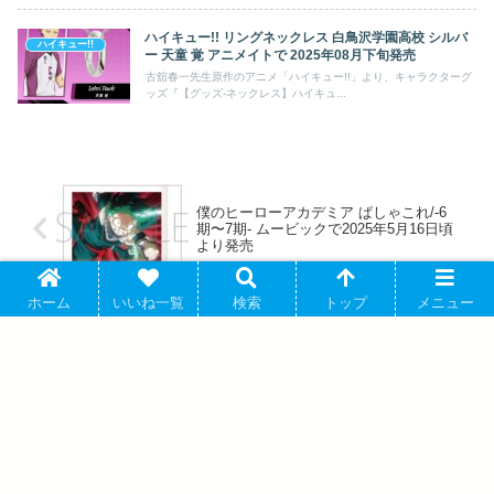
ハイキュー!! リングネックレス 白鳥沢学園高校 シルバ
ハイキュー!!
ー 天童 覚 アニメイトで 2025年08月下旬発売
古舘春一先生原作のアニメ「ハイキュー!!」より、キャラクターグ
ッズ『【グッズ-ネックレス】ハイキュ...
僕のヒーローアカデミア ぱしゃこれ/-6
期〜7期- ムービックで2025年5月16日頃
より発売
ホーム
いいね一覧
検索
トップ
メニュー
ブルーロック TVアニメ『ブルーロック』
アクリルスタンド(きゃらまーじゅ)サスペ
ンダーver.千切 豹馬 eeo Storeで取扱中