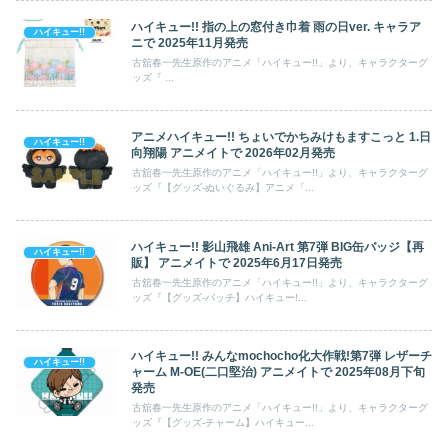
ハイキュー!! 指の上の窓付き巾着 雨の日ver. キャラア
ハイキュー!!
ニで 2025年11月発売
古舘春一先生原作のアニメ「ハイキュー!!」より、キャラクターグ
ッズ『 ...
アニメハイキュー!! ちょいでかちみけもますこっと 1.日
ハイキュー!!
向翔陽 アニメイトで 2026年02月発売
古舘春一先生原作のアニメ「ハイキュー!!」より、キャラクターグ
ッズ『【グッズ-ぬいぐるみ】アニメ「...
ハイキュー!! 影山飛雄 Ani-Art 第7弾 BIG缶バッジ【再
ハイキュー!!
販】 アニメイトで 2025年6月17日発売
古舘春一先生原作のアニメ「ハイキュー!!」より、キャラクターグ
ッズ『【グッズ-バッチ】ハイキュー!...
ハイキュー!! みんなmochocho化大作戦!第7弾 レザーチ
ハイキュー!!
ャーム M-OE(二口堅治) アニメイトで 2025年08月下旬
発売
古舘春一先生原作のアニメ「ハイキュー!!」より、キャラクターグ
ッズ『【グッズ-チャーム】ハイキュー...