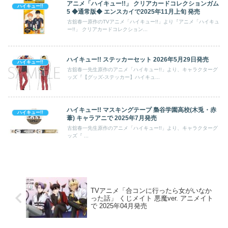
アニメ「ハイキュー!!」 クリアカードコレクションガム
ハイキュー!!
5 ◆通常版◆ エンスカイで2025年11月上旬 発売
古舘春一原作のTVアニメ「ハイキュー!!」より『アニメ「ハイキュ
ー!!」 クリアカードコレクション...
ハイキュー!! ステッカーセット 2026年5月29日発売
ハイキュー!!
古舘春一先生原作のアニメ「ハイキュー!!」より、キャラクターグ
ッズ『【グッズ-ステッカー】ハイキュ...
ハイキュー!! マスキングテープ 梟谷学園高校(木兎・赤
ハイキュー!!
葦) キャラアニで 2025年7月発売
古舘春一先生原作のアニメ「ハイキュー!!」より、キャラクターグ
ッズ『 ...
TVアニメ「合コンに行ったら女がいなか
った話」 くじメイト 悪魔ver. アニメイト
で 2025年04月発売