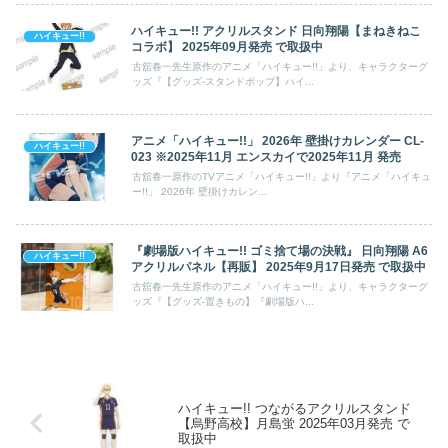
ハイキュー!! アクリルスタンド 日向翔陽【まねきねこ
ハイキュー!!
コラボ】 2025年09月発売 で取扱中
古舘春一先生原作のアニメ「ハイキュー!!」より、キャラクターグ
ッズ『【グッズ-スタンドポップ】ハイ...
アニメ「ハイキュー!!」 2026年 壁掛けカレンダー CL-
ハイキュー!!
023 ※2025年11月 エンスカイで2025年11月 発売
古舘春一原作のTVアニメ「ハイキュー!!」より『アニメ「ハイキュ
ー!!」 2026年 壁掛けカレン...
『劇場版ハイキュー!! ゴミ捨て場の決戦』 日向翔陽 A6
ハイキュー!!
アクリルパネル【再販】 2025年9月17日発売 で取扱中
古舘春一先生原作のアニメ「ハイキュー!!」より、キャラクターグ
ッズ『【グッズ-置きもの】『劇場版ハ...
ハイキュー!! つながるアクリルスタンド
【烏野高校】月島蛍 2025年03月発売 で
取扱中