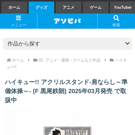
ホーム
グッズ
アニメ
ゲーム
YouTuber
メニュー
検索
ホーム
01. アニメ・漫画・ゲームなど作品
ハイキ
ュー!!
ハイキュー!! アクリルスタンド-肩ならし～準
備体操～- (F 黒尾鉄朗) 2025年03月発売 で取
扱中