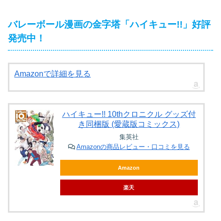
バレーボール漫画の金字塔「ハイキュー!!」好評
発売中！
Amazonで詳細を見る
ハイキュー!! 10thクロニクル グッズ付
き同梱版 (愛蔵版コミックス)
集英社
Amazonの商品レビュー・口コミを見る
Amazon
楽天