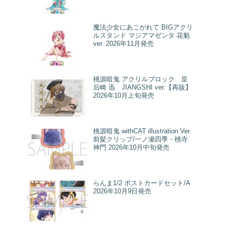
魔法少女にあこがれて BIGアクリ
ルスタンド マジアマゼンタ 花魁
ver. 2026年11月発売
桃源暗鬼 アクリルブロック 皇
后崎 迅 JIANGSHI ver.【再販】
2026年10月上旬発売
桃源暗鬼 withCAT illustration Ver.
前髪クリップ/一ノ瀬四季・桃寺
神門 2026年10月中旬発売
らんま1/2 ポストカードセット/A
2026年10月9日発売