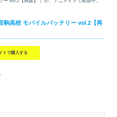
ー vol.2【再販】
』が、アニメイトで取扱中。
音駒高校 モバイルバッテリー vol.2【再
イトで購入する
m