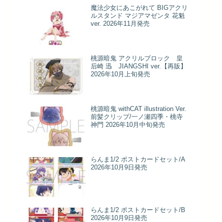
魔法少女にあこがれて BIGアクリ
ルスタンド マジアマゼンタ 花魁
ver. 2026年11月発売
桃源暗鬼 アクリルブロック 皇
后崎 迅 JIANGSHI ver.【再販】
2026年10月上旬発売
桃源暗鬼 withCAT illustration Ver.
前髪クリップ/一ノ瀬四季・桃寺
神門 2026年10月中旬発売
らんま1/2 ポストカードセット/A
2026年10月9日発売
らんま1/2 ポストカードセット/B
2026年10月9日発売