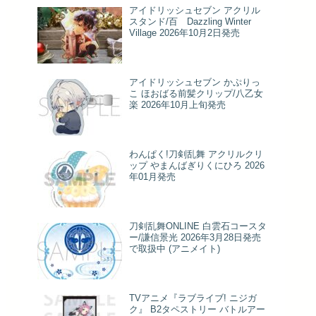
アイドリッシュセブン アクリル
スタンド/百 Dazzling Winter
Village 2026年10月2日発売
アイドリッシュセブン かぷりっ
こ ほおばる前髪クリップ/八乙女
楽 2026年10月上旬発売
わんぱく!刀剣乱舞 アクリルクリ
ップ やまんばぎりくにひろ 2026
年01月発売
刀剣乱舞ONLINE 白雲石コースタ
ー/謙信景光 2026年3月28日発売
で取扱中 (アニメイト)
TVアニメ『ラブライブ! ニジガ
ク』 B2タペストリー バトルアー