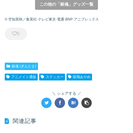
この他の「銀魂」グッズ一覧
© 空知英秋／集英社·テレビ東京·電通·BNP·アニプレックス
0
銀魂 (ぎんたま)
アニメイト通販
ステッカー
猿飛あやめ
シェアする
関連記事