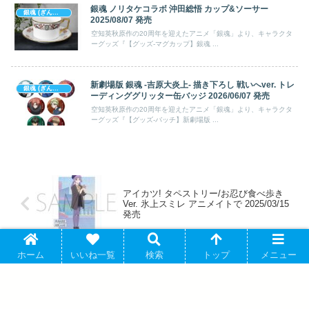
銀魂 ノリタケコラボ 沖田総悟 カップ&ソーサー
銀魂 (ぎんたま)
2025/08/07 発売
空知英秋原作の20周年を迎えたアニメ「銀魂」より、キャラクタ
ーグッズ『【グッズ-マグカップ】銀魂 ...
新劇場版 銀魂 -吉原大炎上- 描き下ろし 戦いへver. トレ
銀魂 (ぎんたま)
ーディンググリッター缶バッジ 2026/06/07 発売
空知英秋原作の20周年を迎えたアニメ「銀魂」より、キャラクタ
ーグッズ『【グッズ-バッチ】新劇場版 ...
アイカツ! タペストリー/お忍び食べ歩き
Ver. 氷上スミレ アニメイトで 2025/03/15
発売
ホーム
いいね一覧
検索
トップ
メニュー
3年Z組銀八先生 オーロラアクリルキーホ
ルダー にゅ～とろ 第1弾 B 志村新八
2025年04月中旬発売