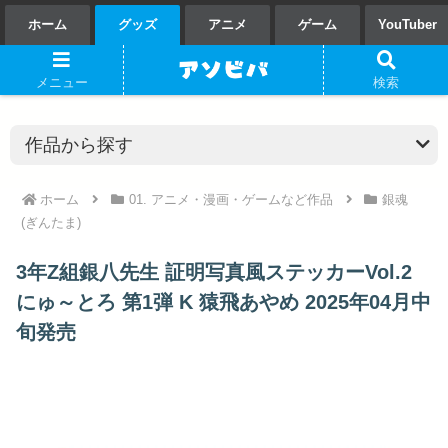
ホーム
グッズ
アニメ
ゲーム
YouTuber
メニュー
検索
ホーム
01. アニメ・漫画・ゲームなど作品
銀魂
(ぎんたま)
3年Z組銀八先生 証明写真風ステッカーVol.2
にゅ～とろ 第1弾 K 猿飛あやめ 2025年04月中
旬発売