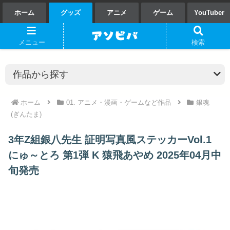
ホーム
グッズ
アニメ
ゲーム
YouTuber
メニュー
検索
ホーム
01. アニメ・漫画・ゲームなど作品
銀魂
(ぎんたま)
3年Z組銀八先生 証明写真風ステッカーVol.1
にゅ～とろ 第1弾 K 猿飛あやめ 2025年04月中
旬発売