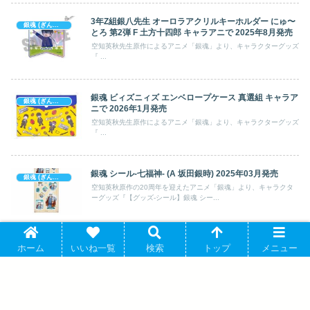
3年Z組銀八先生 オーロラアクリルキーホルダー にゅ〜
銀魂 (ぎんたま)
とろ 第2弾 F 土方十四郎 キャラアニで 2025年8月発売
空知英秋先生原作によるアニメ「銀魂」より、キャラクターグッズ
『 ...
銀魂 ビィズニィズ エンベロープケース 真選組 キャラア
銀魂 (ぎんたま)
ニで 2026年1月発売
空知英秋先生原作によるアニメ「銀魂」より、キャラクターグッズ
『 ...
銀魂 シール-七福神- (A 坂田銀時) 2025年03月発売
銀魂 (ぎんたま)
空知英秋原作の20周年を迎えたアニメ「銀魂」より、キャラクタ
ーグッズ『【グッズ-シール】銀魂 シー...
3年Z組銀八先生 ステッカーセット 沖田総悟 焼き芋
銀魂 (ぎんたま)
ホーム
いいね一覧
検索
トップ
メニュー
2026年02月発売
空知英秋原作の20周年を迎えたアニメ「銀魂」より、キャラクタ
ーグッズ『【グッズ-ステッカー】3年Z...