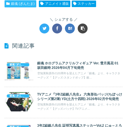
銀魂 (ぎんたま)
アニメイト通販
ステッカー
シェアする
関連記事
銀魂 ホログラムアクリルフィギュア Ver. 雪月風花 01
銀魂 (ぎんたま)
坂田銀時 2026年04月下旬発売
空知英秋原作の20周年を迎えたアニメ「銀魂」より、キャラクタ
ーグッズ『【グッズ-スタンドポップ】銀...
TVアニメ『3年Z組銀八先生』 六角形缶バッジ(ちぽっけ
銀魂 (ぎんたま)
シリーズ第2弾) YD(土方十四郎) 2026年02月中旬発売
空知英秋原作の20周年を迎えたアニメ「銀魂」より、キャラクタ
ーグッズ『【グッズ-バッチ】TVアニメ...
3年Z組銀八先生 証明写真風ステッカーVol.2 にゅ～とろ