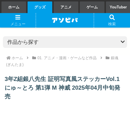
ホーム
グッズ
アニメ
ゲーム
YouTuber
メニュー
検索
ホーム
01. アニメ・漫画・ゲームなど作品
銀魂
(ぎんたま)
3年Z組銀八先生 証明写真風ステッカーVol.1
にゅ～とろ 第1弾 M 神威 2025年04月中旬発
売