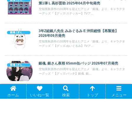
銀魂 (ぎんたま)
第1弾 L 高杉晋助 2025年04月中旬発売
空知英秋原作の20周年を迎えたアニメ「銀魂」より、キャラクタ
ーグッズ『【グッズ-ステッカー】TVア...
3年Z組銀八先生 みみぐるみ E 沖田総悟【再製造】
銀魂 (ぎんたま)
2026年09月発売
空知英秋原作の20周年を迎えたアニメ「銀魂」より、キャラクタ
ーグッズ『【グッズ-ぬいぐるみ】TVア...
銀魂. 銀さん夜桜 65mm缶バッジ 2026年07月発売
銀魂 (ぎんたま)
空知英秋原作の20周年を迎えたアニメ「銀魂」より、キャラクタ
ーグッズ『【グッズ-バッチ】銀魂. 銀...
3年Z組銀八先生 虹 グリッター缶バッジ 【再販】 2026
銀魂 (ぎんたま)
ホーム
いいね一覧
検索
トップ
メニュー
年01月発売
空知英秋原作の20周年を迎えたアニメ「銀魂」より、キャラクタ
ーグッズ『【グッズ-バッチ】3年Z組銀...