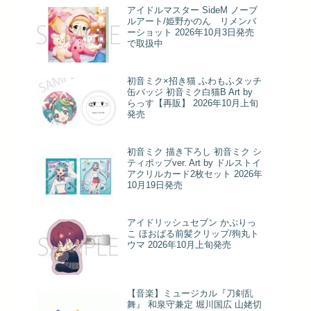
アイドルマスター SideM ノーブ
ルアート/姫野かのん リメンバ
ーショット 2026年10月3日発売
で取扱中
初音ミク×招き猫 ふわもふタッチ
缶バッジ 初音ミク白猫B Art by
らっす【再販】 2026年10月上旬
発売
初音ミク 描き下ろし 初音ミク シ
ティポップver. Art by ドルストイ
アクリルカード2枚セット 2026年
10月19日発売
アイドリッシュセブン かぷりっ
こ ほおばる前髪クリップ/狗丸ト
ウマ 2026年10月上旬発売
【音楽】ミュージカル『刀剣乱
舞』 和泉守兼定 堀川国広 山姥切