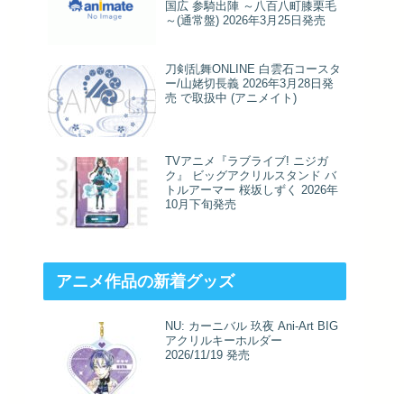
国広 参騎出陣 ～八百八町膝栗毛
～(通常盤) 2026年3月25日発売
刀剣乱舞ONLINE 白雲石コースタ
ー/山姥切長義 2026年3月28日発
売 で取扱中 (アニメイト)
TVアニメ『ラブライブ! ニジガ
ク』 ビッグアクリルスタンド バ
トルアーマー 桜坂しずく 2026年
10月下旬発売
アニメ作品の新着グッズ
NU: カーニバル 玖夜 Ani-Art BIG
アクリルキーホルダー
2026/11/19 発売