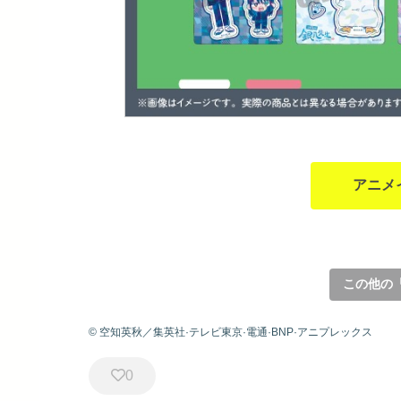
アニメ
この他の
© 空知英秋／集英社·テレビ東京·電通·BNP·アニプレックス
0