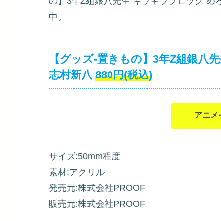
の】3年Z組銀八先生 ギラギラブロック め
中。
【グッズ-置きもの】3年Z組銀八
志村新八
880円(税込)
アニメ
サイズ:50mm程度
素材:アクリル
発売元:株式会社PROOF
販売元:株式会社PROOF