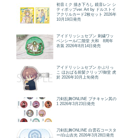
初音ミク 描き下ろし 鏡音レン シ
ティポップver. Art by ドルストイ
アクリルカード2枚セット 2026年
10月19日発売
アイドリッシュセブン 刺繍ワッ
ペンシール/二階堂 大和 8周年
衣装 2026年8月14日発売
アイドリッシュセブン かぷりっ
こ ほおばる前髪クリップ/御堂 虎
於 2026年10月上旬発売
刀剣乱舞ONLINE プチキャン其の
1 2026年3月23日発売
刀剣乱舞ONLINE 白雲石コースタ
ー/白山吉光 2026年3月28日発売