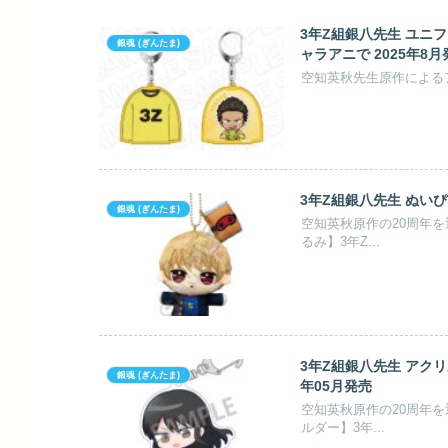
3年Z組銀八先生 ユニフ
銀魂 (ぎんたま)
ャラアニで 2025年8月
3年Z組銀八先生 ぬいぴ～
銀魂 (ぎんたま)
空知英秋原作の20周年
るみ】3年Z...
3年Z組銀八先生 アクリ
銀魂 (ぎんたま)
年05月発売
空知英秋原作の20周年
ルダー】3年...