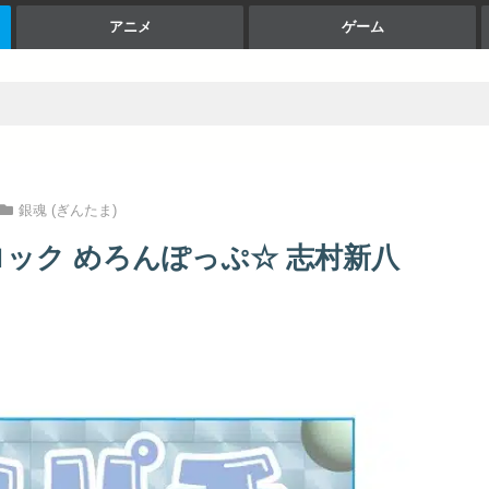
アニメ
ゲーム
銀魂 (ぎんたま)
ロック めろんぽっぷ☆ 志村新八