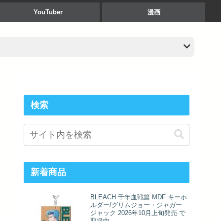
YouTuber
漫画
検索
新着商品
BLEACH 千年血戦篇 MDF キーホ
ルダー/グリムジョー・ジャガー
ジャック 2026年10月上旬発売 で
取扱中