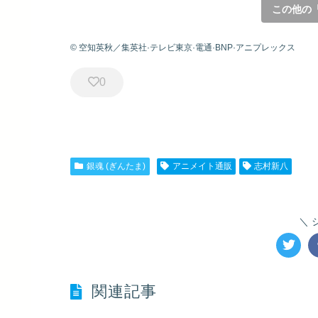
この他の
© 空知英秋／集英社·テレビ東京·電通·BNP·アニプレックス
0
銀魂 (ぎんたま)
アニメイト通販
志村新八
関連記事