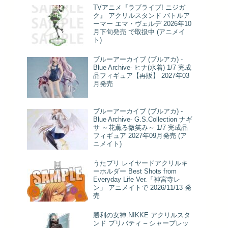
TVアニメ『ラブライブ! ニジガ
ク』 アクリルスタンド バトルア
ーマー エマ・ヴェルデ 2026年10
月下旬発売 で取扱中 (アニメイ
ト)
ブルーアーカイブ (ブルアカ) -
Blue Archive- ヒナ(水着) 1/7 完成
品フィギュア【再販】 2027年03
月発売
ブルーアーカイブ (ブルアカ) -
Blue Archive- G.S.Collection ナギ
サ ～花薫る微笑み～ 1/7 完成品
フィギュア 2027年09月発売 (ア
ニメイト)
うたプリ レイヤードアクリルキ
ーホルダー Best Shots from
Everyday Life Ver.「神宮寺レ
ン」 アニメイトで 2026/11/13 発
売
勝利の女神:NIKKE アクリルスタ
ンド プリバティ – シャープレッ