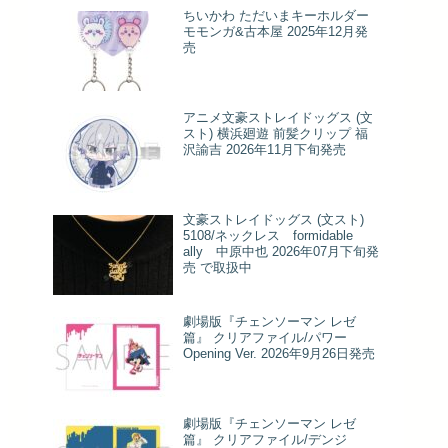
ちいかわ ただいまキーホルダー
モモンガ&古本屋 2025年12月発
売
アニメ文豪ストレイドッグス (文
スト) 横浜廻遊 前髪クリップ 福
沢諭吉 2026年11月下旬発売
文豪ストレイドッグス (文スト)
5108/ネックレス formidable
ally 中原中也 2026年07月下旬発
売 で取扱中
劇場版『チェンソーマン レゼ
篇』 クリアファイル/パワー
Opening Ver. 2026年9月26日発売
劇場版『チェンソーマン レゼ
篇』 クリアファイル/デンジ