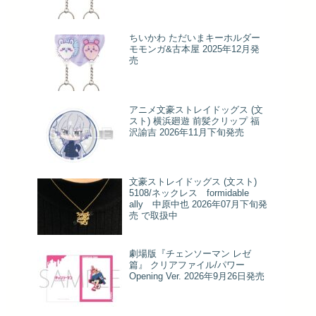
ちいかわ ただいまキーホルダー
モモンガ&古本屋 2025年12月発
売
アニメ文豪ストレイドッグス (文
スト) 横浜廻遊 前髪クリップ 福
沢諭吉 2026年11月下旬発売
文豪ストレイドッグス (文スト)
5108/ネックレス formidable
ally 中原中也 2026年07月下旬発
売 で取扱中
劇場版『チェンソーマン レゼ
篇』 クリアファイル/パワー
Opening Ver. 2026年9月26日発売