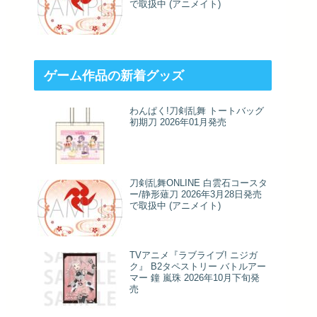
で取扱中 (アニメイト)
ゲーム作品の新着グッズ
わんぱく!刀剣乱舞 トートバッグ
初期刀 2026年01月発売
刀剣乱舞ONLINE 白雲石コースタ
ー/静形薙刀 2026年3月28日発売
で取扱中 (アニメイト)
TVアニメ『ラブライブ! ニジガ
ク』 B2タペストリー バトルアー
マー 鐘 嵐珠 2026年10月下旬発
売