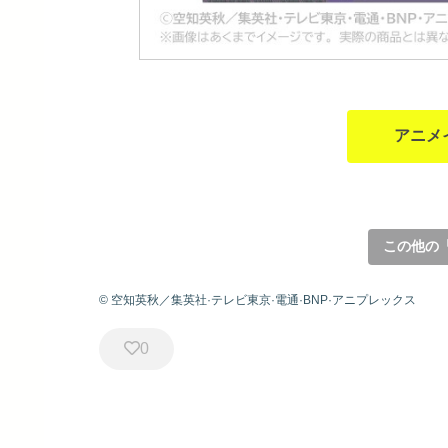
アニメ
この他の
© 空知英秋／集英社·テレビ東京·電通·BNP·アニプレックス
0