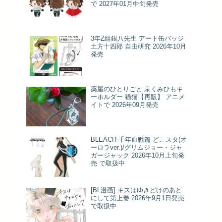
で 2027年01月中旬発売
3年Z組銀八先生 アート缶バッジ
土方十四郎 自由研究 2026年10月
発売
薬屋のひとりごと 京くみひもキ
ーホルダー 猫猫【再販】 アニメ
イトで 2026年09月発売
BLEACH 千年血戦篇 どこスタ(オ
ーロラver.)/グリムジョー・ジャ
ガージャック 2026年10月上旬発
売 で取扱中
[BL漫画] キスはゆきどけのあと
にして第上巻 2026年9月1日発売
で取扱中