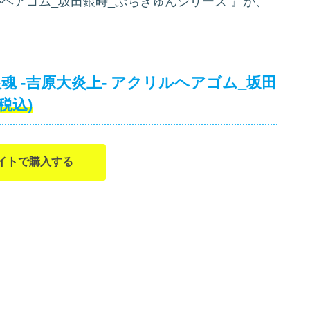
リルヘアゴム_坂田銀時_ぷちきゅんシリーズ
』が、
魂 -吉原大炎上- アクリルヘアゴム_坂田
(税込)
イトで購入する