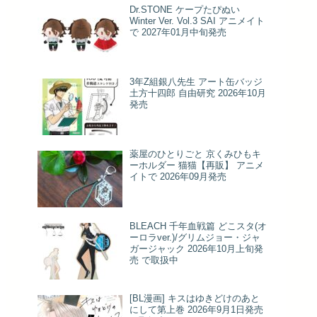
Dr.STONE ケープたぴぬい
Winter Ver. Vol.3 SAI アニメイト
で 2027年01月中旬発売
3年Z組銀八先生 アート缶バッジ
土方十四郎 自由研究 2026年10月
発売
薬屋のひとりごと 京くみひもキ
ーホルダー 猫猫【再販】 アニメ
イトで 2026年09月発売
BLEACH 千年血戦篇 どこスタ(オ
ーロラver.)/グリムジョー・ジャ
ガージャック 2026年10月上旬発
売 で取扱中
[BL漫画] キスはゆきどけのあと
にして第上巻 2026年9月1日発売