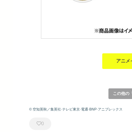
アニメ
この他の
© 空知英秋／集英社·テレビ東京·電通·BNP·アニプレックス
0