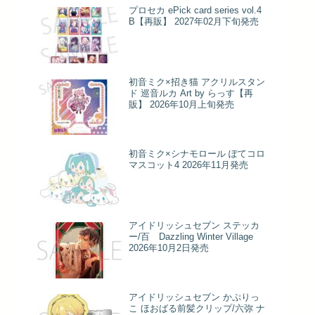
プロセカ ePick card series vol.4
B【再販】 2027年02月下旬発売
初音ミク×招き猫 アクリルスタン
ド 巡音ルカ Art by らっす【再
販】 2026年10月上旬発売
初音ミク×シナモロール ぽてコロ
マスコット4 2026年11月発売
アイドリッシュセブン ステッカ
ー/百 Dazzling Winter Village
2026年10月2日発売
アイドリッシュセブン かぷりっ
こ ほおばる前髪クリップ/六弥 ナ