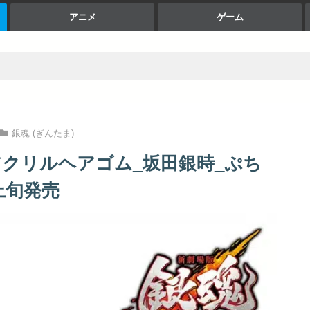
アニメ
ゲーム
銀魂 (ぎんたま)
 アクリルヘアゴム_坂田銀時_ぷち
上旬発売